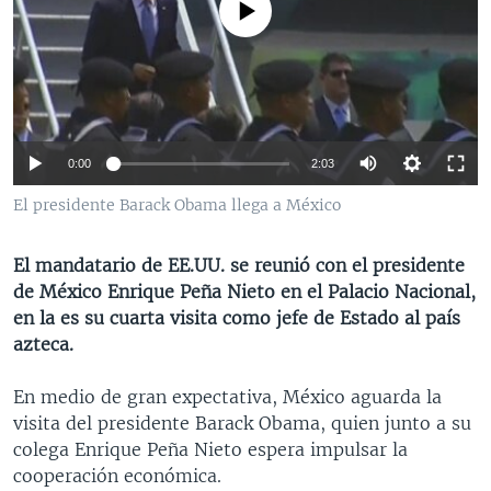
No media source currently available
MULTIMEDIA
VENEZUELA
NICARAGUA
ECONOMÍA
PROGRAMAS TV
BRASIL
ENTRETENIMIENTO Y CULTURA
VIDEOS
RADIO
TECNOLOGÍA
FOTOGRAFÍA
EL MUNDO AL DÍA
DIRECT
DEPORTES
AUDIOS
FORO INTERAMERICANO
AVANCE INFORMATIVO
0:00
2:03
DOCUMENTALES DE LA VOA
CIENCIA Y SALUD
VISIÓN 360
AUDIONOTICIAS
El presidente Barack Obama llega a México
LAS CLAVES
BUENOS DÍAS AMÉRICA
Learning English
PANORAMA
ESTADOS UNIDOS AL DÍA
El mandatario de EE.UU. se reunió con el presidente
de México Enrique Peña Nieto en el Palacio Nacional,
SÍGANOS
EL MUNDO AL DÍA [RADIO]
en la es su cuarta visita como jefe de Estado al país
FORO [RADIO]
azteca.
DEPORTIVO INTERNACIONAL
En medio de gran expectativa, México aguarda la
Idiomas
NOTA ECONÓMICA
visita del presidente Barack Obama, quien junto a su
colega Enrique Peña Nieto espera impulsar la
ENTRETENIMIENTO
cooperación económica.