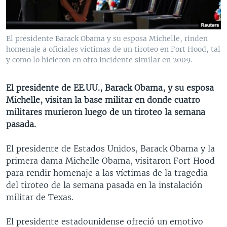
MULTIMEDIA
VENEZUELA
NICARAGUA
ECONOMÍA
PROGRAMAS TV
BRASIL
ENTRETENIMIENTO Y CULTURA
VIDEOS
El presidente Barack Obama y su esposa Michelle, rinden
RADIO
TECNOLOGÍA
FOTOGRAFÍA
EL MUNDO AL DÍA
homenaje a oficiales víctimas de un tiroteo en Fort Hood, tal
y como lo hicieron en otro incidente similar en 2009.
DIRECT
DEPORTES
AUDIOS
FORO INTERAMERICANO
AVANCE INFORMATIVO
DOCUMENTALES DE LA VOA
CIENCIA Y SALUD
VISIÓN 360
AUDIONOTICIAS
El presidente de EE.UU., Barack Obama, y su esposa
Michelle, visitan la base militar en donde cuatro
LAS CLAVES
BUENOS DÍAS AMÉRICA
Learning English
militares murieron luego de un tiroteo la semana
PANORAMA
ESTADOS UNIDOS AL DÍA
pasada.
SÍGANOS
EL MUNDO AL DÍA [RADIO]
El presidente de Estados Unidos, Barack Obama y la
FORO [RADIO]
primera dama Michelle Obama, visitaron Fort Hood
para rendir homenaje a las víctimas de la tragedia
DEPORTIVO INTERNACIONAL
del tiroteo de la semana pasada en la instalación
Idiomas
NOTA ECONÓMICA
militar de Texas.
ENTRETENIMIENTO
El presidente estadounidense ofreció un emotivo