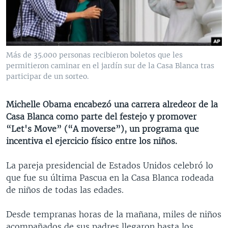
MULTIMEDIA
VENEZUELA
NICARAGUA
ECONOMÍA
PROGRAMAS TV
BRASIL
ENTRETENIMIENTO Y CULTURA
VIDEOS
RADIO
TECNOLOGÍA
FOTOGRAFÍA
EL MUNDO AL DÍA
Más de 35.000 personas recibieron boletos que les
DIRECT
DEPORTES
AUDIOS
FORO INTERAMERICANO
AVANCE INFORMATIVO
permitieron caminar en el jardín sur de la Casa Blanca tras
participar de un sorteo.
DOCUMENTALES DE LA VOA
CIENCIA Y SALUD
VISIÓN 360
AUDIONOTICIAS
LAS CLAVES
BUENOS DÍAS AMÉRICA
Michelle Obama encabezó una carrera alredeor de la
Learning English
Casa Blanca como parte del festejo y promover
PANORAMA
ESTADOS UNIDOS AL DÍA
“Let's Move” (“A moverse”), un programa que
SÍGANOS
EL MUNDO AL DÍA [RADIO]
incentiva el ejercicio físico entre los niños.
FORO [RADIO]
La pareja presidencial de Estados Unidos celebró lo
DEPORTIVO INTERNACIONAL
que fue su última Pascua en la Casa Blanca rodeada
Idiomas
de niños de todas las edades.
NOTA ECONÓMICA
ENTRETENIMIENTO
Desde tempranas horas de la mañana, miles de niños
acompañados de sus padres llegaron hasta los