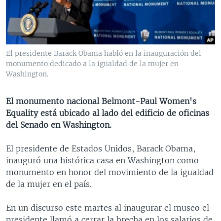
MULTIMEDIA
VENEZUELA
NICARAGUA
ECONOMÍA
PROGRAMAS TV
BRASIL
ENTRETENIMIENTO Y CULTURA
VIDEOS
RADIO
TECNOLOGÍA
FOTOGRAFÍA
EL MUNDO AL DÍA
El presidente Barack Obama habló en la inauguración del
DIRECT
DEPORTES
AUDIOS
FORO INTERAMERICANO
AVANCE INFORMATIVO
monumento dedicado a la igualdad de la mujer en
Washington.
DOCUMENTALES DE LA VOA
CIENCIA Y SALUD
VISIÓN 360
AUDIONOTICIAS
LAS CLAVES
BUENOS DÍAS AMÉRICA
El monumento nacional Belmont-Paul Women's
Learning English
Equality está ubicado al lado del edificio de oficinas
PANORAMA
ESTADOS UNIDOS AL DÍA
del Senado en Washington.
SÍGANOS
EL MUNDO AL DÍA [RADIO]
El presidente de Estados Unidos, Barack Obama,
FORO [RADIO]
inauguró una histórica casa en Washington como
DEPORTIVO INTERNACIONAL
monumento en honor del movimiento de la igualdad
Idiomas
de la mujer en el país.
NOTA ECONÓMICA
ENTRETENIMIENTO
En un discurso este martes al inaugurar el museo el
presidente llamó a cerrar la brecha en los salarios de