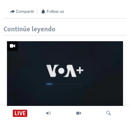
Compartir
Follow us
Continúe leyendo
Descarga VOA +
LIVE