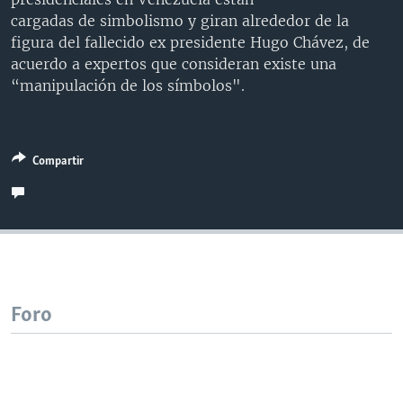
MULTIMEDIA
VENEZUELA
NICARAGUA
ECONOMÍA
cargadas de simbolismo y giran alrededor de la
figura del fallecido ex presidente Hugo Chávez, de
PROGRAMAS TV
BRASIL
ENTRETENIMIENTO Y CULTURA
VIDEOS
acuerdo a expertos que consideran existe una
RADIO
TECNOLOGÍA
FOTOGRAFÍA
EL MUNDO AL DÍA
“manipulación de los símbolos".
DIRECT
DEPORTES
AUDIOS
FORO INTERAMERICANO
AVANCE INFORMATIVO
DOCUMENTALES DE LA VOA
CIENCIA Y SALUD
VISIÓN 360
AUDIONOTICIAS
Compartir
LAS CLAVES
BUENOS DÍAS AMÉRICA
Learning English
PANORAMA
ESTADOS UNIDOS AL DÍA
SÍGANOS
EL MUNDO AL DÍA [RADIO]
FORO [RADIO]
DEPORTIVO INTERNACIONAL
Foro
Idiomas
NOTA ECONÓMICA
ENTRETENIMIENTO