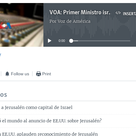
VOA: Primer Ministro israelí celebra reconocimiento de Jerusalén por parte de EE.UU.
INSERT
Por
Voz de América
No media source currently available
0:00
r
INSERTAR
Follow us
Print
dos
a Jerusalén como capital de Israel
 el mundo al anuncio de EE.UU. sobre Jerusalén?
n EE.UU. aplauden reconocimiento de Jerusalén