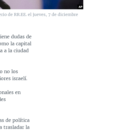
io de RR.EE. el jueves, 7 de diciembre
tiene dudas de
omo la capital
a a la ciudad
o no los
res israelí.
onales en
les
s de política
 trasladar la