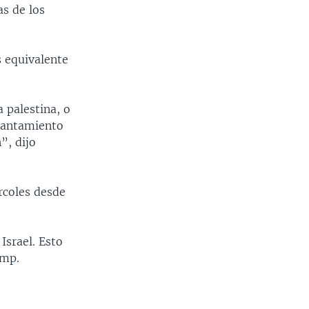
as de los
s equivalente
 palestina, o
evantamiento
”, dijo
rcoles desde
Israel. Esto
ump.