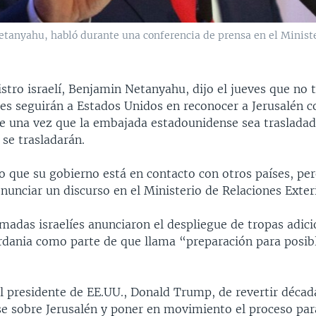
etanyahu, habló durante una conferencia de prensa en el Minister
stro israelí, Benjamin Netanyahu, dijo el jueves que no 
es seguirán a Estados Unidos en reconocer a Jerusalén c
ue una vez que la embajada estadounidense sea trasladad
se trasladarán.
o que su gobierno está en contacto con otros países, per
unciar un discurso en el Ministerio de Relaciones Exterio
madas israelíes anunciaron el despliegue de tropas adici
rdania como parte de que llama “preparación para posib
l presidente de EE.UU., Donald Trump, de revertir década
e sobre Jerusalén y poner en movimiento el proceso para