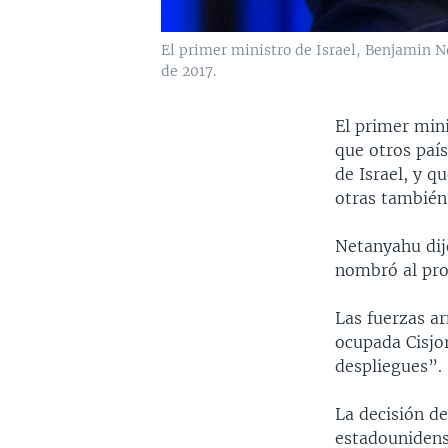
El primer ministro de Israel, Benjamin N
de 2017.
El primer mini
que otros país
de Israel, y q
otras también 
Netanyahu dij
nombró al pron
Las fuerzas ar
ocupada Cisjo
despliegues”.
La decisión de
estadounidens