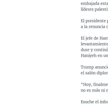
embajada estad
líderes palesti
El presidente
a la renuncia 
El jefe de Ham
levantamiento,
dure y contin
Haniyeh en un
Trump anunció
el salón diplo
“Hoy, finalmen
no es más ni 
Esuche el info