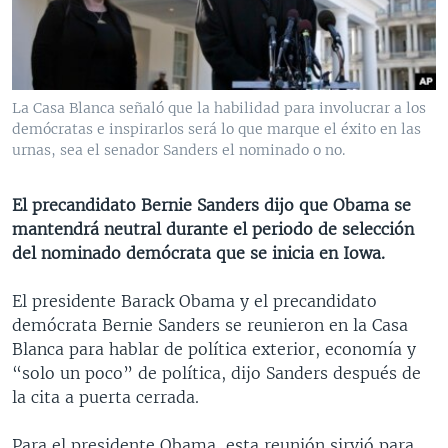
MULTIMEDIA
VENEZUELA
NICARAGUA
ECONOMÍA
PROGRAMAS TV
BRASIL
ENTRETENIMIENTO Y CULTURA
VIDEOS
RADIO
TECNOLOGÍA
FOTOGRAFÍA
EL MUNDO AL DÍA
La Casa Blanca señaló que la habilidad para involucrar a los
DIRECT
DEPORTES
AUDIOS
FORO INTERAMERICANO
AVANCE INFORMATIVO
demócratas e inspirarlos será lo que marque el éxito en las
urnas, sea el senador Sanders el nominado o no.
DOCUMENTALES DE LA VOA
CIENCIA Y SALUD
VISIÓN 360
AUDIONOTICIAS
LAS CLAVES
BUENOS DÍAS AMÉRICA
El precandidato Bernie Sanders dijo que Obama se
Learning English
mantendrá neutral durante el periodo de selección
PANORAMA
ESTADOS UNIDOS AL DÍA
del nominado demócrata que se inicia en Iowa.
SÍGANOS
EL MUNDO AL DÍA [RADIO]
El presidente Barack Obama y el precandidato
FORO [RADIO]
demócrata Bernie Sanders se reunieron en la Casa
DEPORTIVO INTERNACIONAL
Blanca para hablar de política exterior, economía y
Idiomas
“solo un poco” de política, dijo Sanders después de
NOTA ECONÓMICA
la cita a puerta cerrada.
ENTRETENIMIENTO
Para el presidente Obama, esta reunión sirvió para