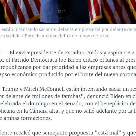
están intentando sacar un delante empresarial por delante de m
s sociales. Foto de archivo del 12 de marzo de 2020.
N —
El exvicepresidente de Estados Unidos y aspirante a
or el Partido Demócrata Joe Biden criticó el lunes al pre
republicanos por dar prioridad a las empresas antes que 
lapso económico producido por el brote del nuevo corona
e Trump y Mitch McConnell están intentando sacar un re
r delante de millones de familias", denunció Biden en cl
celebrada el domingo en el Senado, con el beneplácito del
icana en la Cámara alta, y que no salió adelante por la f
e ambas formaciones.
idente recalcó que semejante propuesta "está mal" y que,