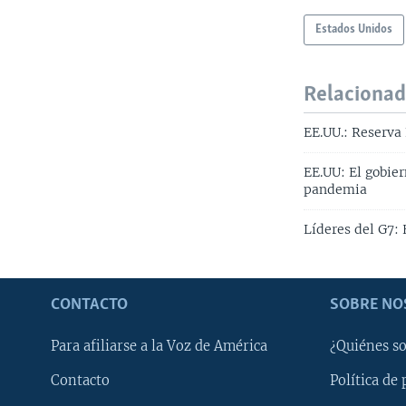
Estados Unidos
Relaciona
EE.UU.: Reserva
EE.UU: El gobie
pandemia
Líderes del G7:
CONTACTO
SOBRE NO
Para afiliarse a la Voz de América
¿Quiénes s
Contacto
Política de 