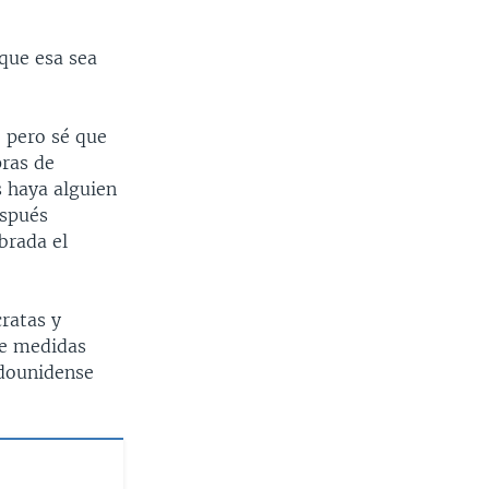
que esa sea
, pero sé que
pras de
 haya alguien
espués
brada el
ratas y
de medidas
adounidense