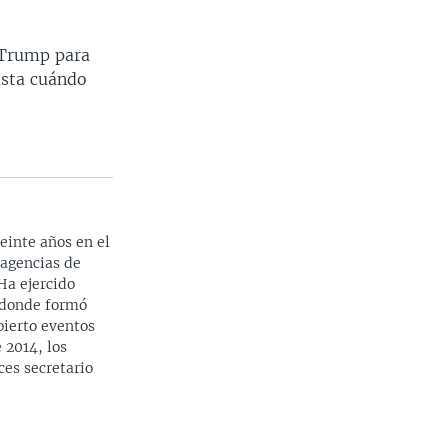
d Trump para
asta cuándo
einte años en el
 agencias de
Ha ejercido
 donde formó
bierto eventos
 2014, los
ces secretario