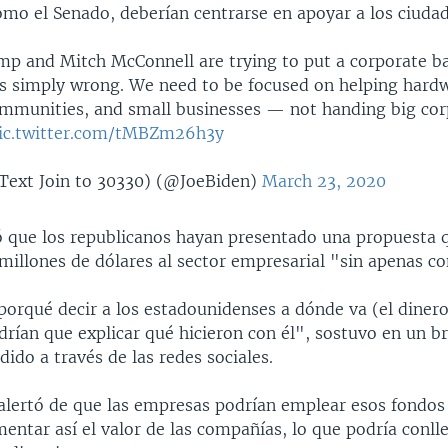
omo el Senado, deberían centrarse en apoyar a los ciuda
mp and Mitch McConnell are trying to put a corporate b
It's simply wrong. We need to be focused on helping hard
mmunities, and small businesses — not handing big cor
ic.twitter.com/tMBZm26h3y
Text Join to 30330) (@JoeBiden)
March 23, 2020
 que los republicanos hayan presentado una propuesta 
millones de dólares al sector empresarial "sin apenas co
porqué decir a los estadounidenses a dónde va (el diner
drían que explicar qué hicieron con él", sostuvo en un 
dido a través de las redes sociales.
alertó de que las empresas podrían emplear esos fondo
entar así el valor de las compañías, lo que podría conll