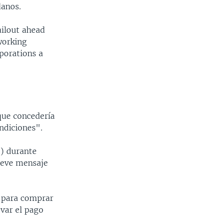
danos.
ailout ahead
working
porations a
que concedería
ndiciones".
o) durante
breve mensaje
s para comprar
evar el pago