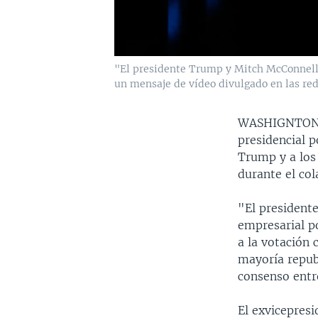
"El presidente Trump y Mitch McConnell 
un mensaje de vídeo divulgado en las rede
WASHIGNTO
presidencial p
Trump y a los 
durante el co
"El president
empresarial po
a la votación 
mayoría republ
consenso entr
El exvicepres