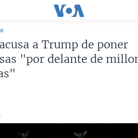
20
 acusa a Trump de poner
as "por delante de millo
as"