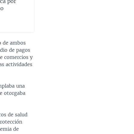
ca por
do
yo de ambos
edio de pagos
de comercios y
as actividades
mplaba una
ue otorgaba
ros de salud
protección
demia de