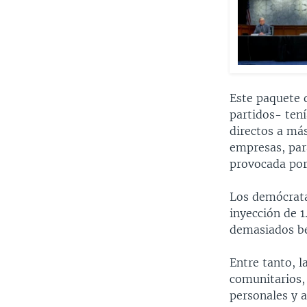
Este paquete 
partidos- ten
directos a má
empresas, para
provocada por
Los demócrata
inyección de 1
demasiados be
Entre tanto, l
comunitarios, 
personales y a