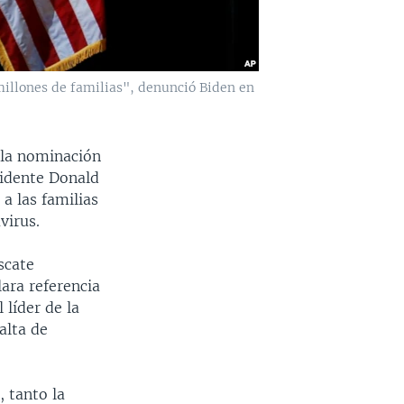
illones de familias", denunció Biden en
 la nominación
sidente Donald
a las familias
virus.
scate
ara referencia
 líder de la
alta de
 tanto la