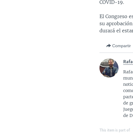
COVID-19.
El Congreso e
su aprobación
durará el est
Compartir
Rafa
Rafa
mund
noti
como
part
de g
Jueg
de D
This item is part of