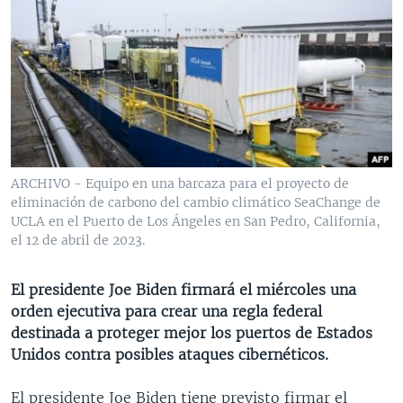
MULTIMEDIA
VENEZUELA
NICARAGUA
ECONOMÍA
PROGRAMAS TV
BRASIL
ENTRETENIMIENTO Y CULTURA
VIDEOS
RADIO
TECNOLOGÍA
FOTOGRAFÍA
EL MUNDO AL DÍA
DIRECT
DEPORTES
AUDIOS
FORO INTERAMERICANO
AVANCE INFORMATIVO
DOCUMENTALES DE LA VOA
CIENCIA Y SALUD
VISIÓN 360
AUDIONOTICIAS
LAS CLAVES
BUENOS DÍAS AMÉRICA
ARCHIVO - Equipo en una barcaza para el proyecto de
Learning English
eliminación de carbono del cambio climático SeaChange de
PANORAMA
ESTADOS UNIDOS AL DÍA
UCLA en el Puerto de Los Ángeles en San Pedro, California,
el 12 de abril de 2023.
SÍGANOS
EL MUNDO AL DÍA [RADIO]
FORO [RADIO]
El presidente Joe Biden firmará el miércoles una
DEPORTIVO INTERNACIONAL
orden ejecutiva para crear una regla federal
Idiomas
destinada a proteger mejor los puertos de Estados
NOTA ECONÓMICA
Unidos contra posibles ataques cibernéticos.
ENTRETENIMIENTO
El presidente Joe Biden tiene previsto firmar el