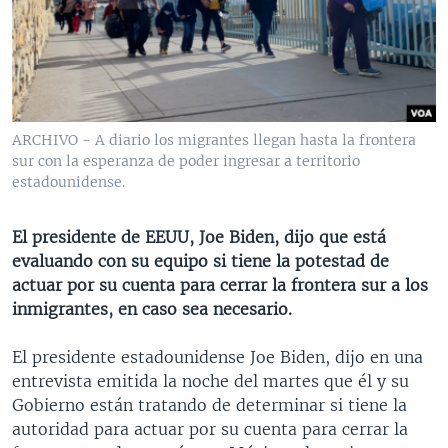
MULTIMEDIA
VENEZUELA
NICARAGUA
ECONOMÍA
PROGRAMAS TV
BRASIL
ENTRETENIMIENTO Y CULTURA
VIDEOS
RADIO
TECNOLOGÍA
FOTOGRAFÍA
EL MUNDO AL DÍA
DIRECT
DEPORTES
AUDIOS
FORO INTERAMERICANO
AVANCE INFORMATIVO
ARCHIVO - A diario los migrantes llegan hasta la frontera
sur con la esperanza de poder ingresar a territorio
DOCUMENTALES DE LA VOA
CIENCIA Y SALUD
VISIÓN 360
AUDIONOTICIAS
estadounidense.
LAS CLAVES
BUENOS DÍAS AMÉRICA
Learning English
PANORAMA
ESTADOS UNIDOS AL DÍA
El presidente de EEUU, Joe Biden, dijo que está
evaluando con su equipo si tiene la potestad de
SÍGANOS
EL MUNDO AL DÍA [RADIO]
actuar por su cuenta para cerrar la frontera sur a los
FORO [RADIO]
inmigrantes, en caso sea necesario.
DEPORTIVO INTERNACIONAL
El presidente estadounidense Joe Biden, dijo en una
Idiomas
NOTA ECONÓMICA
entrevista emitida la noche del martes que él y su
Gobierno están tratando de determinar si tiene la
ENTRETENIMIENTO
autoridad para actuar por su cuenta para cerrar la