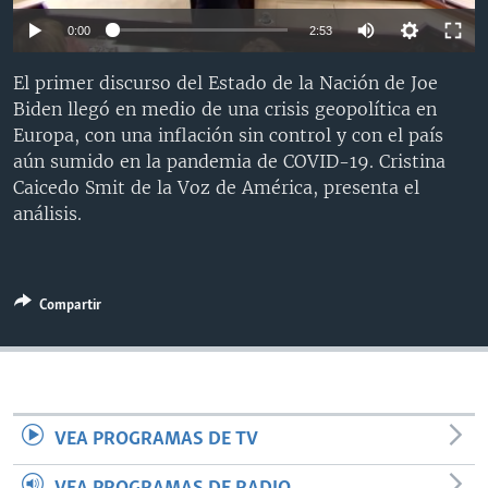
MULTIMEDIA
VENEZUELA
NICARAGUA
ECONOMÍA
0:00
2:53
PROGRAMAS TV
BRASIL
ENTRETENIMIENTO Y CULTURA
VIDEOS
El primer discurso del Estado de la Nación de Joe
RADIO
TECNOLOGÍA
FOTOGRAFÍA
EL MUNDO AL DÍA
Biden llegó en medio de una crisis geopolítica en
Europa, con una inflación sin control y con el país
DIRECT
DEPORTES
AUDIOS
FORO INTERAMERICANO
AVANCE INFORMATIVO
aún sumido en la pandemia de COVID-19. Cristina
DOCUMENTALES DE LA VOA
CIENCIA Y SALUD
VISIÓN 360
AUDIONOTICIAS
Caicedo Smit de la Voz de América, presenta el
análisis.
LAS CLAVES
BUENOS DÍAS AMÉRICA
Learning English
PANORAMA
ESTADOS UNIDOS AL DÍA
SÍGANOS
EL MUNDO AL DÍA [RADIO]
Compartir
FORO [RADIO]
DEPORTIVO INTERNACIONAL
Idiomas
NOTA ECONÓMICA
VEA PROGRAMAS DE TV
ENTRETENIMIENTO