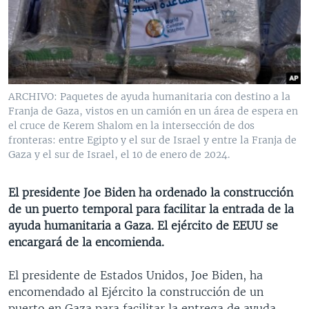
MULTIMEDIA
VENEZUELA
NICARAGUA
ECONOMÍA
PROGRAMAS TV
BRASIL
ENTRETENIMIENTO Y CULTURA
VIDEOS
RADIO
TECNOLOGÍA
FOTOGRAFÍA
EL MUNDO AL DÍA
DIRECT
DEPORTES
AUDIOS
FORO INTERAMERICANO
AVANCE INFORMATIVO
ARCHIVO: Paquetes de ayuda humanitaria con destino a la
Franja de Gaza, vistos en un camión en un área de espera en
DOCUMENTALES DE LA VOA
CIENCIA Y SALUD
VISIÓN 360
AUDIONOTICIAS
el cruce de Kerem Shalom en la intersección de dos
LAS CLAVES
BUENOS DÍAS AMÉRICA
fronteras: entre Egipto y el sur de Israel y entre la Franja de
Learning English
Gaza y el sur de Israel, el 10 de enero de 2024.
PANORAMA
ESTADOS UNIDOS AL DÍA
SÍGANOS
EL MUNDO AL DÍA [RADIO]
El presidente Joe Biden ha ordenado la construcción
de un puerto temporal para facilitar la entrada de la
FORO [RADIO]
ayuda humanitaria a Gaza. El ejército de EEUU se
DEPORTIVO INTERNACIONAL
encargará de la encomienda.
Idiomas
NOTA ECONÓMICA
El presidente de Estados Unidos, Joe Biden, ha
ENTRETENIMIENTO
encomendado al Ejército la construcción de un
puerto en Gaza para facilitar la entrega de ayuda