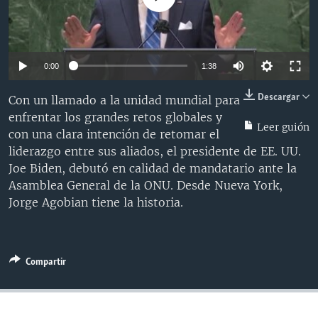
MULTIMEDIA
VENEZUELA
NICARAGUA
ECONOMÍA
PROGRAMAS TV
BRASIL
ENTRETENIMIENTO Y CULTURA
VIDEOS
RADIO
TECNOLOGÍA
FOTOGRAFÍA
EL MUNDO AL DÍA
0:00
1:38
DIRECT
DEPORTES
AUDIOS
FORO INTERAMERICANO
AVANCE INFORMATIVO
Descargar
Con un llamado a la unidad mundial para
DOCUMENTALES DE LA VOA
CIENCIA Y SALUD
VISIÓN 360
AUDIONOTICIAS
enfrentar los grandes retos globales y
Leer guión
con una clara intención de retomar el
LAS CLAVES
BUENOS DÍAS AMÉRICA
liderazgo entre sus aliados, el presidente de EE. UU.
Learning English
PANORAMA
ESTADOS UNIDOS AL DÍA
Joe Biden, debutó en calidad de mandatario ante la
Asamblea General de la ONU. Desde Nueva York,
SÍGANOS
EL MUNDO AL DÍA [RADIO]
Jorge Agobian tiene la historia.
FORO [RADIO]
DEPORTIVO INTERNACIONAL
Idiomas
Compartir
NOTA ECONÓMICA
ENTRETENIMIENTO