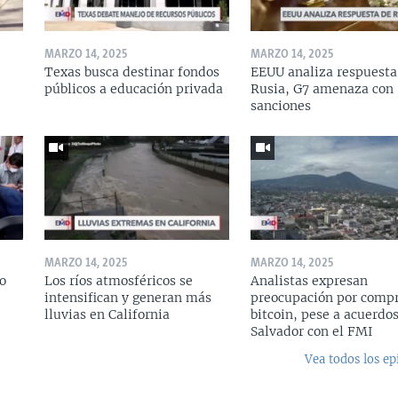
MARZO 14, 2025
MARZO 14, 2025
Texas busca destinar fondos
EEUU analiza respuesta
públicos a educación privada
Rusia, G7 amenaza con
sanciones
MARZO 14, 2025
MARZO 14, 2025
o
Los ríos atmosféricos se
Analistas expresan
intensifican y generan más
preocupación por compr
lluvias en California
bitcoin, pese a acuerdos
Salvador con el FMI
Vea todos los ep