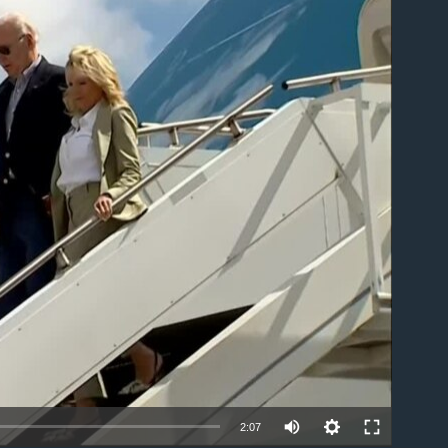
able
2:07