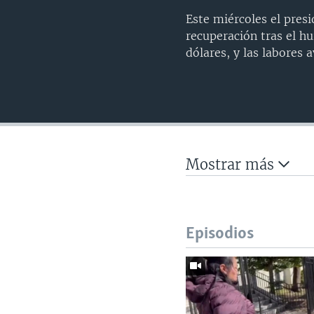
Este miércoles el presi
recuperación tras el h
dólares, y las labores 
Mostrar más
Episodios