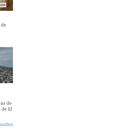
 de
as de
 de El
isodios