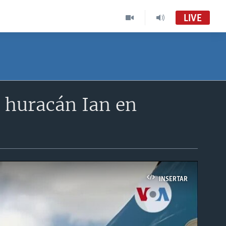
LIVE
l huracán Ian en
INSERTAR