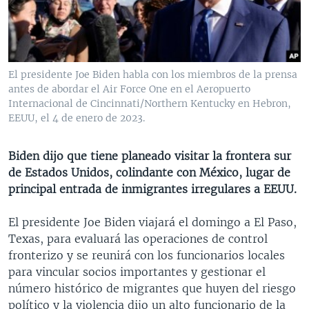
MULTIMEDIA
VENEZUELA
NICARAGUA
ECONOMÍA
PROGRAMAS TV
BRASIL
ENTRETENIMIENTO Y CULTURA
VIDEOS
RADIO
TECNOLOGÍA
FOTOGRAFÍA
EL MUNDO AL DÍA
El presidente Joe Biden habla con los miembros de la prensa
DIRECT
DEPORTES
AUDIOS
FORO INTERAMERICANO
AVANCE INFORMATIVO
antes de abordar el Air Force One en el Aeropuerto
Internacional de Cincinnati/Northern Kentucky en Hebron,
DOCUMENTALES DE LA VOA
CIENCIA Y SALUD
VISIÓN 360
AUDIONOTICIAS
EEUU, el 4 de enero de 2023.
LAS CLAVES
BUENOS DÍAS AMÉRICA
Learning English
Biden dijo que tiene planeado visitar la frontera sur
PANORAMA
ESTADOS UNIDOS AL DÍA
de Estados Unidos, colindante con México, lugar de
SÍGANOS
EL MUNDO AL DÍA [RADIO]
principal entrada de inmigrantes irregulares a EEUU.
FORO [RADIO]
El presidente Joe Biden viajará el domingo a El Paso,
DEPORTIVO INTERNACIONAL
Texas, para evaluará las operaciones de control
Idiomas
fronterizo y se reunirá con los funcionarios locales
NOTA ECONÓMICA
para vincular socios importantes y gestionar el
ENTRETENIMIENTO
número histórico de migrantes que huyen del riesgo
político y la violencia dijo un alto funcionario de la