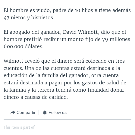
MULTIMEDIA
VENEZUELA
NICARAGUA
ECONOMÍA
El hombre es viudo, padre de 10 hijos y tiene además
PROGRAMAS TV
BRASIL
ENTRETENIMIENTO Y CULTURA
VIDEOS
47 nietos y bisnietos.
RADIO
TECNOLOGÍA
FOTOGRAFÍA
EL MUNDO AL DÍA
El abogado del ganador, David Wilmott, dijo que el
DIRECT
DEPORTES
AUDIOS
FORO INTERAMERICANO
AVANCE INFORMATIVO
hombre prefirió recibir un monto fijo de 79 millones
600.000 dólares.
DOCUMENTALES DE LA VOA
CIENCIA Y SALUD
VISIÓN 360
AUDIONOTICIAS
LAS CLAVES
BUENOS DÍAS AMÉRICA
Wilmott reveló que el dinero será colocado en tres
Learning English
cuentas. Una de las cuentas estará destinada a la
PANORAMA
ESTADOS UNIDOS AL DÍA
educación de la familia del ganador, otra cuenta
SÍGANOS
EL MUNDO AL DÍA [RADIO]
estará destinada a pagar por los gastos de salud de
la familia y la tercera tendrá como finalidad donar
FORO [RADIO]
dinero a causas de caridad.
DEPORTIVO INTERNACIONAL
Idiomas
Compartir
Follow us
NOTA ECONÓMICA
ENTRETENIMIENTO
This item is part of