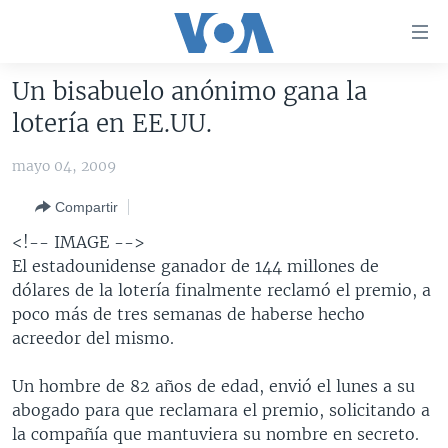
Enlaces
para
accesibilidad
Un bisabuelo anónimo gana la
Salte
AMÉRICA DEL NORTE
lotería en EE.UU.
al
ELECCIONES EEUU 2024
EEUU
contenido
mayo 04, 2009
principal
VOA VERIFICA
MÉXICO
ELECCIONES EEUU
Salte
Compartir
AMÉRICA LATINA
HAITÍ
VOTO DIVIDIDO
VOA VERIFICA UCRANIA/RUSIA
al
<!-- IMAGE -->
navegador
CHINA EN AMÉRICA LATINA
VOA VERIFICA INMIGRACIÓN
ARGENTINA
El estadounidense ganador de 144 millones de
principal
CENTROAMÉRICA
VOA VERIFICA AMÉRICA LATINA
BOLIVIA
dólares de la lotería finalmente reclamó el premio, a
Salte
poco más de tres semanas de haberse hecho
a
OTRAS SECCIONES
COLOMBIA
COSTA RICA
acreedor del mismo.
búsqueda
ESPECIALES DE LA VOA
CHILE
EL SALVADOR
INMIGRACIÓN
Un hombre de 82 años de edad, envió el lunes a su
LIBERTAD DE PRENSA
PERÚ
GUATEMALA
LIBERTAD DE PRENSA
abogado para que reclamara el premio, solicitando a
UCRANIA
ECUADOR
HONDURAS
MUNDO
la compañía que mantuviera su nombre en secreto.