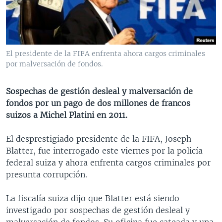
MULTIMEDIA
VENEZUELA
NICARAGUA
ECONOMÍA
PROGRAMAS TV
BRASIL
ENTRETENIMIENTO Y CULTURA
VIDEOS
RADIO
TECNOLOGÍA
FOTOGRAFÍA
EL MUNDO AL DÍA
El presidente de la FIFA enfrenta ahora cargos criminales
DIRECT
DEPORTES
AUDIOS
FORO INTERAMERICANO
AVANCE INFORMATIVO
por malversación de fondos.
DOCUMENTALES DE LA VOA
CIENCIA Y SALUD
VISIÓN 360
AUDIONOTICIAS
Sospechas de gestión desleal y malversación de
LAS CLAVES
BUENOS DÍAS AMÉRICA
fondos por un pago de dos millones de francos
Learning English
suizos a Michel Platini en 2011.
PANORAMA
ESTADOS UNIDOS AL DÍA
SÍGANOS
EL MUNDO AL DÍA [RADIO]
El desprestigiado presidente de la FIFA, Joseph
Blatter, fue interrogado este viernes por la policía
FORO [RADIO]
federal suiza y ahora enfrenta cargos criminales por
DEPORTIVO INTERNACIONAL
presunta corrupción.
Idiomas
NOTA ECONÓMICA
La fiscalía suiza dijo que Blatter está siendo
ENTRETENIMIENTO
investigado por sospechas de gestión desleal y
malversación de fondos. Su oficina fue cateada y una