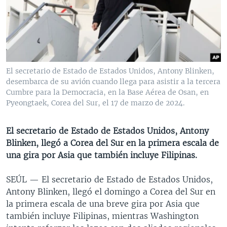
MULTIMEDIA
VENEZUELA
NICARAGUA
ECONOMÍA
PROGRAMAS TV
BRASIL
ENTRETENIMIENTO Y CULTURA
VIDEOS
RADIO
TECNOLOGÍA
FOTOGRAFÍA
EL MUNDO AL DÍA
DIRECT
DEPORTES
AUDIOS
FORO INTERAMERICANO
AVANCE INFORMATIVO
El secretario de Estado de Estados Unidos, Antony Blinken,
desembarca de su avión cuando llega para asistir a la tercera
DOCUMENTALES DE LA VOA
CIENCIA Y SALUD
VISIÓN 360
AUDIONOTICIAS
Cumbre para la Democracia, en la Base Aérea de Osan, en
LAS CLAVES
BUENOS DÍAS AMÉRICA
Pyeongtaek, Corea del Sur, el 17 de marzo de 2024.
Learning English
PANORAMA
ESTADOS UNIDOS AL DÍA
El secretario de Estado de Estados Unidos, Antony
SÍGANOS
EL MUNDO AL DÍA [RADIO]
Blinken, llegó a Corea del Sur en la primera escala de
una gira por Asia que también incluye Filipinas.
FORO [RADIO]
DEPORTIVO INTERNACIONAL
SEÚL —
El secretario de Estado de Estados Unidos,
Idiomas
Antony Blinken, llegó el domingo a Corea del Sur en
NOTA ECONÓMICA
la primera escala de una breve gira por Asia que
ENTRETENIMIENTO
también incluye Filipinas, mientras Washington