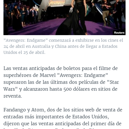
MULTIMEDIA
VENEZUELA
NICARAGUA
ECONOMÍA
PROGRAMAS TV
BRASIL
ENTRETENIMIENTO Y CULTURA
VIDEOS
RADIO
TECNOLOGÍA
FOTOGRAFÍA
EL MUNDO AL DÍA
DIRECT
DEPORTES
AUDIOS
FORO INTERAMERICANO
AVANCE INFORMATIVO
"Avengers: Endgame" comenzará a exhibirse en los cines el
24 de abril en Australia y China antes de llegar a Estados
DOCUMENTALES DE LA VOA
CIENCIA Y SALUD
VISIÓN 360
AUDIONOTICIAS
Unidos el 25 de abril.
LAS CLAVES
BUENOS DÍAS AMÉRICA
Learning English
PANORAMA
ESTADOS UNIDOS AL DÍA
Las ventas anticipadas de boletos para el filme de
superhéroes de Marvel "Avengers: Endgame"
SÍGANOS
EL MUNDO AL DÍA [RADIO]
superaron las de las últimas dos películas de "Star
FORO [RADIO]
Wars" y alcanzaron hasta 500 dólares en sitios de
reventa.
DEPORTIVO INTERNACIONAL
Idiomas
NOTA ECONÓMICA
Fandango y Atom, dos de los sitios web de venta de
entradas más importantes de Estados Unidos,
ENTRETENIMIENTO
dijeron que las ventas anticipadas del primer día de