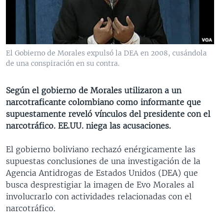
MULTIMEDIA
VENEZUELA
NICARAGUA
ECONOMÍA
PROGRAMAS TV
BRASIL
ENTRETENIMIENTO Y CULTURA
VIDEOS
RADIO
TECNOLOGÍA
FOTOGRAFÍA
EL MUNDO AL DÍA
El Gobierno de Morales expulsó la DEA en 2008, cusándola
DIRECT
DEPORTES
AUDIOS
FORO INTERAMERICANO
AVANCE INFORMATIVO
de una conspiración en su contra.
DOCUMENTALES DE LA VOA
CIENCIA Y SALUD
VISIÓN 360
AUDIONOTICIAS
Según el gobierno de Morales utilizaron a un
LAS CLAVES
BUENOS DÍAS AMÉRICA
narcotraficante colombiano como informante que
Learning English
supuestamente reveló vínculos del presidente con el
PANORAMA
ESTADOS UNIDOS AL DÍA
narcotráfico. EE.UU. niega las acusaciones.
SÍGANOS
EL MUNDO AL DÍA [RADIO]
El gobierno boliviano rechazó enérgicamente las
FORO [RADIO]
supuestas conclusiones de una investigación de la
DEPORTIVO INTERNACIONAL
Agencia Antidrogas de Estados Unidos (DEA) que
Idiomas
busca desprestigiar la imagen de Evo Morales al
NOTA ECONÓMICA
involucrarlo con actividades relacionadas con el
ENTRETENIMIENTO
narcotráfico.