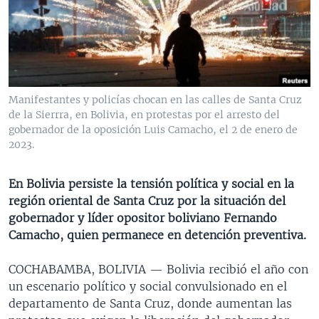
MULTIMEDIA
VENEZUELA
NICARAGUA
ECONOMÍA
PROGRAMAS TV
BRASIL
ENTRETENIMIENTO Y CULTURA
VIDEOS
RADIO
TECNOLOGÍA
FOTOGRAFÍA
EL MUNDO AL DÍA
DIRECT
DEPORTES
AUDIOS
FORO INTERAMERICANO
AVANCE INFORMATIVO
Manifestantes y policías chocan en las calles de Santa Cruz
de la Sierrra, en Bolivia, en protestas por el arresto del
DOCUMENTALES DE LA VOA
CIENCIA Y SALUD
VISIÓN 360
AUDIONOTICIAS
gobernador de la oposición Luis Camacho, el 2 de enero de
LAS CLAVES
BUENOS DÍAS AMÉRICA
2023.
Learning English
PANORAMA
ESTADOS UNIDOS AL DÍA
En Bolivia persiste la tensión política y social en la
SÍGANOS
EL MUNDO AL DÍA [RADIO]
región oriental de Santa Cruz por la situación del
gobernador y líder opositor boliviano Fernando
FORO [RADIO]
Camacho, quien permanece en detención preventiva.
DEPORTIVO INTERNACIONAL
Idiomas
COCHABAMBA, BOLIVIA —
Bolivia recibió el año con
NOTA ECONÓMICA
un escenario político y social convulsionado en el
ENTRETENIMIENTO
departamento de Santa Cruz, donde aumentan las