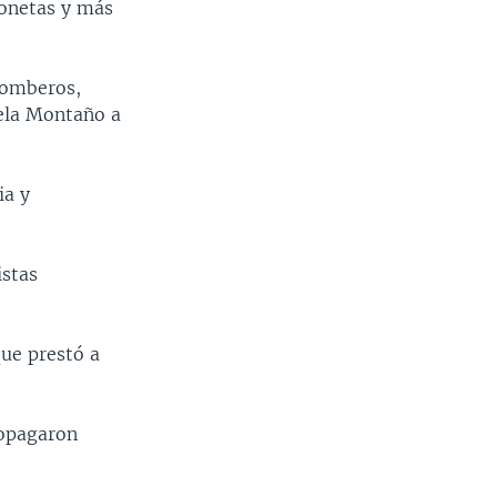
ionetas y más
 bomberos,
iela Montaño a
ia y
istas
que prestó a
ropagaron