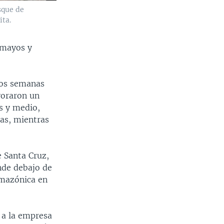
sque de
ita.
smayos y
dos semanas
voraron un
s y medio,
as, mientras
e Santa Cruz,
nde debajo de
amazónica en
 a la empresa