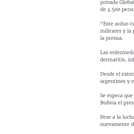
privada Global
de 4.500 perso
“Este arduo tr
militares y la
la prensa.
Las enfermeda
dermatitis, i
Desde el exter
argentinos y e
Se espera que 
Bolivia el pre
Pese a la luch
nuevamente de