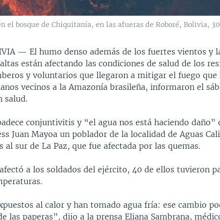
 el bosque de Chiquitanía, en las afueras de Roboré, Bolivia, 30
IVIA —
El humo denso además de los fuertes vientos y l
ltas están afectando las condiciones de salud de los res
mberos y voluntarios que llegaron a mitigar el fuego que
ianos vecinos a la Amazonía brasileña, informaron el sá
 salud.
adece conjuntivitis y “el agua nos está haciendo daño” 
ess Juan Mayoa un poblador de la localidad de Aguas Cal
 al sur de La Paz, que fue afectada por las quemas.
fectó a los soldados del ejército, 40 de ellos tuvieron p
peraturas.
xpuestos al calor y han tomado agua fría: ese cambio po
de las paperas”, dijo a la prensa Eliana Sambrana, médi