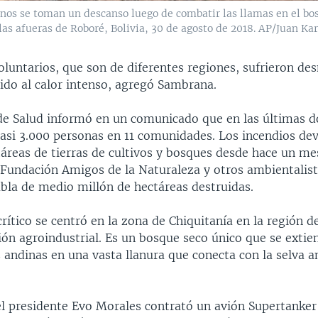
anos se toman un descanso luego de combatir las llamas en el bo
las afueras de Roboré, Bolivia, 30 de agosto de 2018. AP/Juan Kar
oluntarios, que son de diferentes regiones, sufrieron de
ido al calor intenso, agregó Sambrana.
 de Salud informó en un comunicado que en las últimas 
casi 3.000 personas en 11 comunidades. Los incendios de
táreas de tierras de cultivos y bosques desde hace un me
Fundación Amigos de la Naturaleza y otros ambientalist
abla de medio millón de hectáreas destruidas.
rítico se centró en la zona de Chiquitanía en la región d
ión agroindustrial. Es un bosque seco único que se extie
s andinas en una vasta llanura que conecta con la selva 
el presidente Evo Morales contrató un avión Supertanker