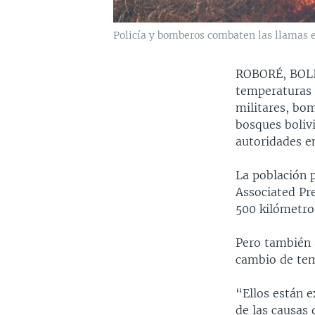
Policía y bomberos combaten las llamas en
ROBORÉ, BOL
temperaturas a
militares, bo
bosques boliv
autoridades en
La población p
Associated Pr
500 kilómetros
Pero también a
cambio de tem
“Ellos están e
de las causas 