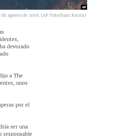
 de agosto de 2019. (AP Foto/Juan Karita)
as
identes,
 ha devorado
bado
dijo a The
ientes, unos
aperas por el
dría ser una
co responsable