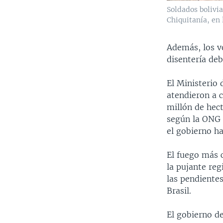
Soldados bolivi
Chiquitanía, en 
Además, los v
disentería deb
El Ministerio
atendieron a 
millón de hec
según la ONG 
el gobierno h
El fuego más c
la pujante reg
las pendiente
Brasil.
El gobierno d