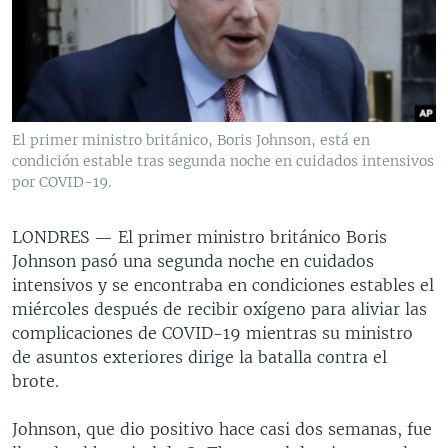
MULTIMEDIA
VENEZUELA
NICARAGUA
ECONOMÍA
PROGRAMAS TV
BRASIL
ENTRETENIMIENTO Y CULTURA
VIDEOS
RADIO
TECNOLOGÍA
FOTOGRAFÍA
EL MUNDO AL DÍA
DIRECT
DEPORTES
AUDIOS
FORO INTERAMERICANO
AVANCE INFORMATIVO
El primer ministro británico, Boris Johnson, está en
condición estable tras segunda noche en cuidados intensivos
DOCUMENTALES DE LA VOA
CIENCIA Y SALUD
VISIÓN 360
AUDIONOTICIAS
por COVID-19.
LAS CLAVES
BUENOS DÍAS AMÉRICA
Learning English
PANORAMA
ESTADOS UNIDOS AL DÍA
LONDRES —
El primer ministro británico Boris
Johnson pasó una segunda noche en cuidados
SÍGANOS
EL MUNDO AL DÍA [RADIO]
intensivos y se encontraba en condiciones estables el
FORO [RADIO]
miércoles después de recibir oxígeno para aliviar las
complicaciones de COVID-19 mientras su ministro
DEPORTIVO INTERNACIONAL
de asuntos exteriores dirige la batalla contra el
Idiomas
NOTA ECONÓMICA
brote.
ENTRETENIMIENTO
Johnson, que dio positivo hace casi dos semanas, fue