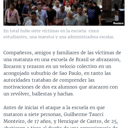
MULTIMEDIA
VENEZUELA
NICARAGUA
ECONOMÍA
PROGRAMAS TV
BRASIL
ENTRETENIMIENTO Y CULTURA
VIDEOS
RADIO
TECNOLOGÍA
FOTOGRAFÍA
EL MUNDO AL DÍA
En total hubo siete víctimas en la escuela: cinco
DIRECT
DEPORTES
AUDIOS
FORO INTERAMERICANO
AVANCE INFORMATIVO
estudiantes, una maestra y una administradora escolar.
DOCUMENTALES DE LA VOA
CIENCIA Y SALUD
VISIÓN 360
AUDIONOTICIAS
Compañeros, amigos y familiares de las víctimas de
LAS CLAVES
BUENOS DÍAS AMÉRICA
una matanza en una escuela de Brasil se abrazaron,
Learning English
lloraron y rezaron en un velorio colectivo en un
PANORAMA
ESTADOS UNIDOS AL DÍA
acongojado suburbio de Sao Paulo, en tanto las
SÍGANOS
EL MUNDO AL DÍA [RADIO]
autoridades trataban de comprender las
motivaciones de dos ex alumnos que atacaron con
FORO [RADIO]
un revólver, ballestas y hachas.
DEPORTIVO INTERNACIONAL
Idiomas
Antes de iniciar el ataque a la escuela en que
NOTA ECONÓMICA
mataron a siete personas, Guilherme Taucci
ENTRETENIMIENTO
Monteiro, de 17 años, y Henrique de Castro, de 25,
abatieron a tiros al dueño de una concesionaria de