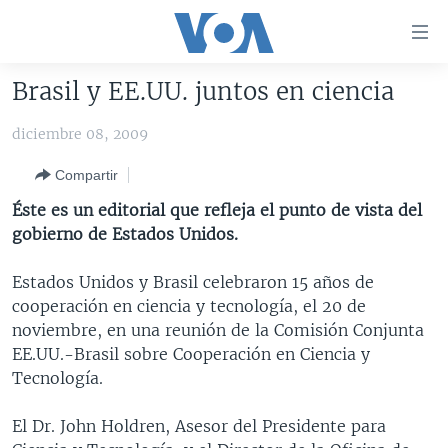
Enlaces
para
accesibilidad
Brasil y EE.UU. juntos en ciencia
Salte
AMÉRICA DEL NORTE
al
diciembre 08, 2009
ELECCIONES EEUU 2024
EEUU
contenido
Compartir
principal
VOA VERIFICA
MÉXICO
ELECCIONES EEUU
Salte
Éste es un editorial que refleja el punto de vista del
AMÉRICA LATINA
HAITÍ
VOTO DIVIDIDO
VOA VERIFICA UCRANIA/RUSIA
al
gobierno de Estados Unidos.
navegador
CHINA EN AMÉRICA LATINA
VOA VERIFICA INMIGRACIÓN
ARGENTINA
principal
Estados Unidos y Brasil celebraron 15 años de
CENTROAMÉRICA
VOA VERIFICA AMÉRICA LATINA
BOLIVIA
Salte
cooperación en ciencia y tecnología, el 20 de
a
OTRAS SECCIONES
COLOMBIA
COSTA RICA
noviembre, en una reunión de la Comisión Conjunta
búsqueda
EE.UU.-Brasil sobre Cooperación en Ciencia y
ESPECIALES DE LA VOA
CHILE
EL SALVADOR
INMIGRACIÓN
Tecnología.
LIBERTAD DE PRENSA
PERÚ
GUATEMALA
LIBERTAD DE PRENSA
El Dr. John Holdren, Asesor del Presidente para
UCRANIA
ECUADOR
HONDURAS
MUNDO