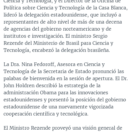
Ciencia y Tecnología, y el Director de la Oficina de
MULTIMEDIA
VENEZUELA
NICARAGUA
ECONOMÍA
Política sobre Ciencia y Tecnología de la Casa Blanca,
lideró la delegación estadounidense, que incluyó a
PROGRAMAS TV
BRASIL
ENTRETENIMIENTO Y CULTURA
VIDEOS
representantes de alto nivel de más de una decena
RADIO
TECNOLOGÍA
FOTOGRAFÍA
EL MUNDO AL DÍA
de agencias del gobierno norteamericano y de
institutos e investigación. El ministro Sergio
DIRECT
DEPORTES
AUDIOS
FORO INTERAMERICANO
AVANCE INFORMATIVO
Rezende del Ministerio de Brasil para Ciencia y
DOCUMENTALES DE LA VOA
CIENCIA Y SALUD
VISIÓN 360
AUDIONOTICIAS
Tecnología, encabezó la delegación brasileña.
LAS CLAVES
BUENOS DÍAS AMÉRICA
Learning English
La Dra. Nina Fedoroff, Asesora en Ciencia y
PANORAMA
ESTADOS UNIDOS AL DÍA
Tecnología de la Secretaria de Estado pronunció las
palabas de bienvenida en la sesión de apertura. El Dr.
SÍGANOS
EL MUNDO AL DÍA [RADIO]
John Holdren describió la estrategia de la
FORO [RADIO]
administración Obama para las innovaciones
estadounidenses y presentó la posición del gobierno
DEPORTIVO INTERNACIONAL
estadounidense de una nuevamente vigorizada
Idiomas
NOTA ECONÓMICA
cooperación científica y tecnológica.
ENTRETENIMIENTO
El Ministro Rezende proveyó una visión general de