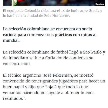
MULTIMEDIA
VENEZUELA
NICARAGUA
ECONOMÍA
El equipo de Colombia debutará el 14 de junio ante Grecia y
PROGRAMAS TV
BRASIL
ENTRETENIMIENTO Y CULTURA
VIDEOS
lo harán en la ciudad de Belo Horizonte.
RADIO
TECNOLOGÍA
FOTOGRAFÍA
EL MUNDO AL DÍA
La selección colombiana se encuentra en suelo
DIRECT
DEPORTES
AUDIOS
FORO INTERAMERICANO
AVANCE INFORMATIVO
carioca para comenzar sus prácticas con miras al
DOCUMENTALES DE LA VOA
CIENCIA Y SALUD
VISIÓN 360
AUDIONOTICIAS
mundial.
LAS CLAVES
BUENOS DÍAS AMÉRICA
La selección colombiana de futbol llegó a Sao Paulo y
Learning English
PANORAMA
ESTADOS UNIDOS AL DÍA
de inmediato se fue a Cotía donde comienza su
concentración.
SÍGANOS
EL MUNDO AL DÍA [RADIO]
FORO [RADIO]
El técnico argentino, José Pekerman, se mostró
convencido de tener grandes jugadores para hacer un
DEPORTIVO INTERNACIONAL
buen papel y dijo que “ojalá que todo lo que
Idiomas
NOTA ECONÓMICA
veníamos haciendo nos ayude a obtener buenos
resultados”.
ENTRETENIMIENTO