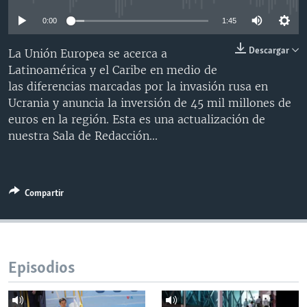
MULTIMEDIA
VENEZUELA
NICARAGUA
ECONOMÍA
0:00
1:45
PROGRAMAS TV
BRASIL
ENTRETENIMIENTO Y CULTURA
VIDEOS
Descargar
La Unión Europea se acerca a
RADIO
TECNOLOGÍA
FOTOGRAFÍA
EL MUNDO AL DÍA
Latinoamérica y el Caribe en medio de
las diferencias marcadas por la invasión rusa en
DIRECT
DEPORTES
AUDIOS
FORO INTERAMERICANO
AVANCE INFORMATIVO
Ucrania y anuncia la inversión de 45 mil millones de
DOCUMENTALES DE LA VOA
CIENCIA Y SALUD
VISIÓN 360
AUDIONOTICIAS
euros en la región. Esta es una actualización de
nuestra Sala de Redacción...
LAS CLAVES
BUENOS DÍAS AMÉRICA
Learning English
PANORAMA
ESTADOS UNIDOS AL DÍA
SÍGANOS
EL MUNDO AL DÍA [RADIO]
Compartir
FORO [RADIO]
DEPORTIVO INTERNACIONAL
Idiomas
NOTA ECONÓMICA
Episodios
ENTRETENIMIENTO