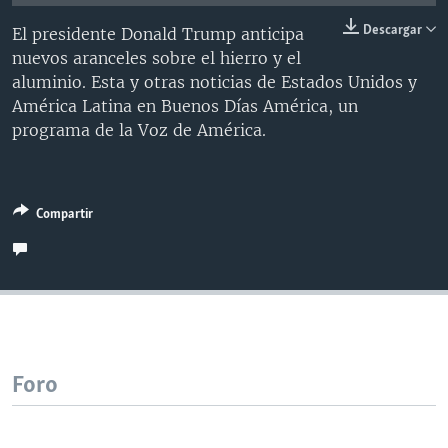
MULTIMEDIA
VENEZUELA
NICARAGUA
ECONOMÍA
Descargar
El presidente Donald Trump anticipa
PROGRAMAS TV
BRASIL
ENTRETENIMIENTO Y CULTURA
VIDEOS
nuevos aranceles sobre el hierro y el
aluminio. Esta y otras noticias de Estados Unidos y
RADIO
TECNOLOGÍA
FOTOGRAFÍA
EL MUNDO AL DÍA
América Latina en Buenos Días América, un
DIRECT
DEPORTES
AUDIOS
FORO INTERAMERICANO
AVANCE INFORMATIVO
programa de la Voz de América.
DOCUMENTALES DE LA VOA
CIENCIA Y SALUD
VISIÓN 360
AUDIONOTICIAS
LAS CLAVES
BUENOS DÍAS AMÉRICA
Learning English
Compartir
PANORAMA
ESTADOS UNIDOS AL DÍA
SÍGANOS
EL MUNDO AL DÍA [RADIO]
FORO [RADIO]
DEPORTIVO INTERNACIONAL
Idiomas
NOTA ECONÓMICA
Foro
ENTRETENIMIENTO