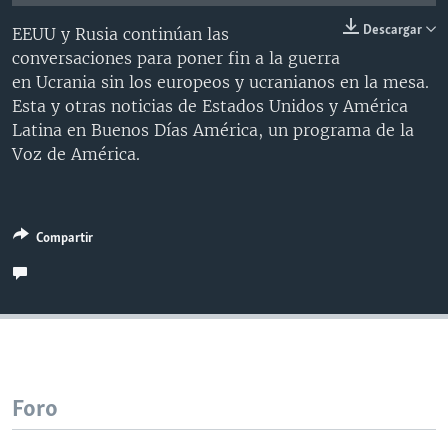
MULTIMEDIA
VENEZUELA
NICARAGUA
ECONOMÍA
Descargar
EEUU y Rusia continúan las
PROGRAMAS TV
BRASIL
ENTRETENIMIENTO Y CULTURA
VIDEOS
conversaciones para poner fin a la guerra
en Ucrania sin los europeos y ucranianos en la mesa.
RADIO
TECNOLOGÍA
FOTOGRAFÍA
EL MUNDO AL DÍA
Esta y otras noticias de Estados Unidos y América
DIRECT
DEPORTES
AUDIOS
FORO INTERAMERICANO
AVANCE INFORMATIVO
Latina en Buenos Días América, un programa de la
Voz de América.
DOCUMENTALES DE LA VOA
CIENCIA Y SALUD
VISIÓN 360
AUDIONOTICIAS
LAS CLAVES
BUENOS DÍAS AMÉRICA
Learning English
PANORAMA
ESTADOS UNIDOS AL DÍA
Compartir
SÍGANOS
EL MUNDO AL DÍA [RADIO]
FORO [RADIO]
DEPORTIVO INTERNACIONAL
Idiomas
NOTA ECONÓMICA
Foro
ENTRETENIMIENTO