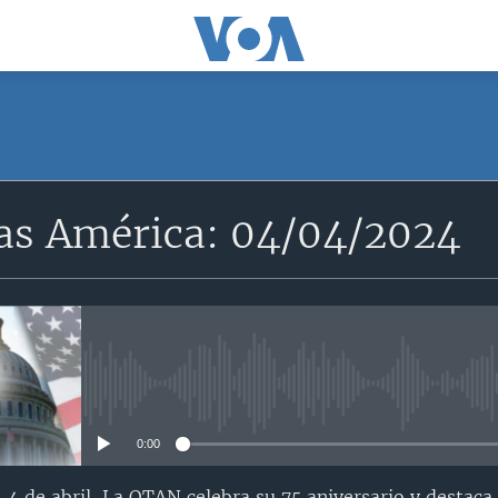
SUSCRÍBETE
as América: 04/04/2024
Apple Podcasts
Suscríbase
No media source currently avail
0:00
 4 de abril, La OTAN celebra su 75 aniversario y destaca