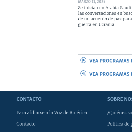
MARZO 11, 2025
Se inician en Arabia Saudi
las conversaciones en bus
de un acuerdo de paz para
guerra en Ucrania
VEA PROGRAMAS 
VEA PROGRAMAS 
CONTACTO
SOBRE NO
Para afiliarse a la Voz de América
¿Quiénes s
Contacto
Política de 