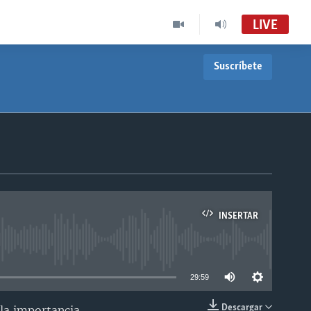
LIVE
Suscríbete
INSERTAR
able
29:59
Descargar
 la importancia