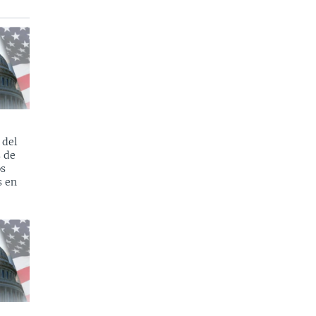
 del
s de
os
s en