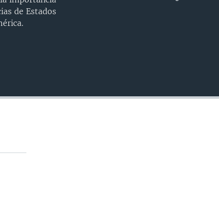
INSERTAR
cias de Estados
érica.