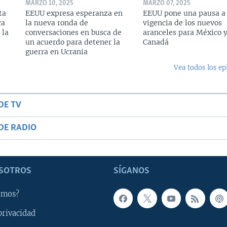
MARZO 10, 2025
MARZO 07, 2025
ta
EEUU expresa esperanza en
EEUU pone una pausa a 
ca
la nueva ronda de
vigencia de los nuevos
 la
conversaciones en busca de
aranceles para México 
un acuerdo para detener la
Canadá
guerra en Ucrania
Vea todos los ep
DE TV
DE RADIO
SOTROS
SÍGANOS
omos?
privacidad