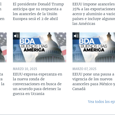
l
El presidente Donald Trump
EEUU impone aranceles
n
anticipa que su respuesta a
25% a las exportacione
los aranceles de la Unión
acero y aluminio a vari
 en
Europea será el 2 de abril
países e incluye alguno
las Américas
MARZO 10, 2025
MARZO 07, 2025
ta
EEUU expresa esperanza en
EEUU pone una pausa a 
ca
la nueva ronda de
vigencia de los nuevos
 la
conversaciones en busca de
aranceles para México 
un acuerdo para detener la
Canadá
guerra en Ucrania
Vea todos los ep