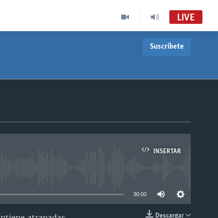
LIVE
Suscríbete
INSERTAR
able
30:00
Descargar
antiene atrapadas