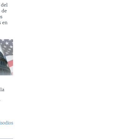
 del
s de
os
s en
la
y
isodios