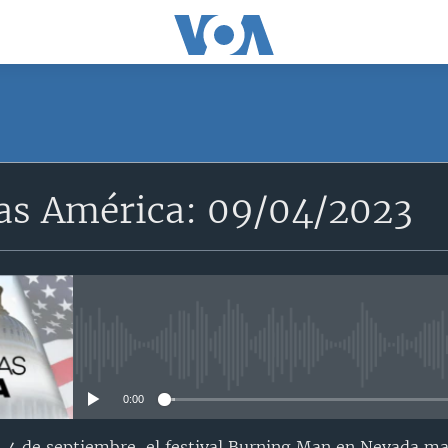
SUSCRÍBETE
as América: 09/04/2023
Apple Podcasts
Suscríbase
No media source currently avail
0:00
, 4 de septiembre, el festival Burning Man en Nevada m