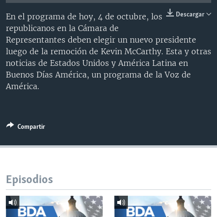
MULTIMEDIA
VENEZUELA
NICARAGUA
ECONOMÍA
Descargar
En el programa de hoy, 4 de octubre, los
PROGRAMAS TV
BRASIL
ENTRETENIMIENTO Y CULTURA
VIDEOS
republicanos en la Cámara de
Representantes deben elegir un nuevo presidente
RADIO
TECNOLOGÍA
FOTOGRAFÍA
EL MUNDO AL DÍA
luego de la remoción de Kevin McCarthy. Esta y otras
DIRECT
DEPORTES
AUDIOS
FORO INTERAMERICANO
AVANCE INFORMATIVO
noticias de Estados Unidos y América Latina en
Buenos Días América, un programa de la Voz de
DOCUMENTALES DE LA VOA
CIENCIA Y SALUD
VISIÓN 360
AUDIONOTICIAS
América.
LAS CLAVES
BUENOS DÍAS AMÉRICA
Learning English
PANORAMA
ESTADOS UNIDOS AL DÍA
Compartir
SÍGANOS
EL MUNDO AL DÍA [RADIO]
FORO [RADIO]
DEPORTIVO INTERNACIONAL
Idiomas
Episodios
NOTA ECONÓMICA
ENTRETENIMIENTO