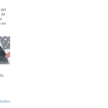
 del
s de
os
s en
la
y
isodios