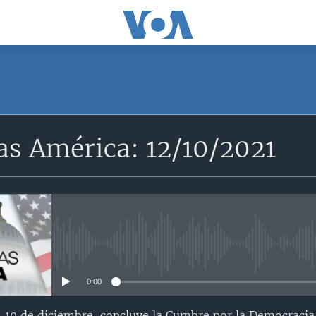
SUSCRÍBETE
as América: 12/10/2021
Apple Podcasts
Suscríbase
No media source currently avail
0:00
 10 de diciembre, concluye la Cumbre por la Democracia