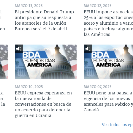
MARZO 13, 2025
MARZO 12, 2025
l
El presidente Donald Trump
EEUU impone aranceles
n
anticipa que su respuesta a
25% a las exportacione
los aranceles de la Unión
acero y aluminio a vari
 en
Europea será el 2 de abril
países e incluye alguno
las Américas
MARZO 10, 2025
MARZO 07, 2025
ta
EEUU expresa esperanza en
EEUU pone una pausa a 
ca
la nueva ronda de
vigencia de los nuevos
 la
conversaciones en busca de
aranceles para México 
un acuerdo para detener la
Canadá
guerra en Ucrania
Vea todos los ep