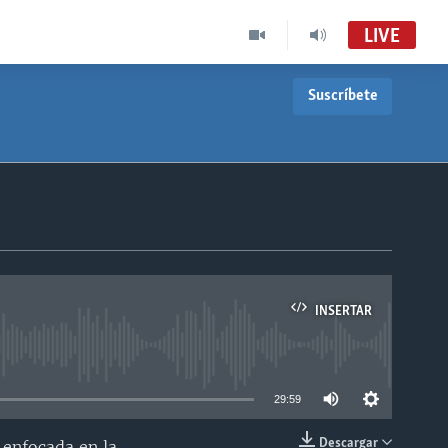
LIVE
Suscríbete
INSERTAR
able
29:59
Descargar
 enfocada en la