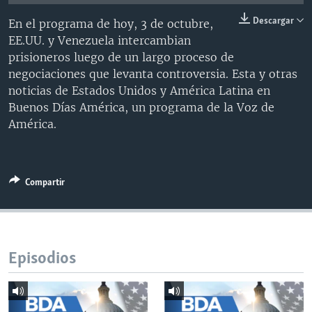
MULTIMEDIA
VENEZUELA
NICARAGUA
ECONOMÍA
Descargar
En el programa de hoy, 3 de octubre,
PROGRAMAS TV
BRASIL
ENTRETENIMIENTO Y CULTURA
VIDEOS
EE.UU. y Venezuela intercambian
prisioneros luego de un largo proceso de
RADIO
TECNOLOGÍA
FOTOGRAFÍA
EL MUNDO AL DÍA
negociaciones que levanta controversia. Esta y otras
DIRECT
DEPORTES
AUDIOS
FORO INTERAMERICANO
AVANCE INFORMATIVO
noticias de Estados Unidos y América Latina en
Buenos Días América, un programa de la Voz de
DOCUMENTALES DE LA VOA
CIENCIA Y SALUD
VISIÓN 360
AUDIONOTICIAS
América.
LAS CLAVES
BUENOS DÍAS AMÉRICA
Learning English
PANORAMA
ESTADOS UNIDOS AL DÍA
Compartir
SÍGANOS
EL MUNDO AL DÍA [RADIO]
FORO [RADIO]
DEPORTIVO INTERNACIONAL
Idiomas
Episodios
NOTA ECONÓMICA
ENTRETENIMIENTO