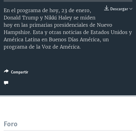
MULTIMEDIA
VENEZUELA
NICARAGUA
ECONOMÍA
Descargar
En el programa de hoy, 23 de enero,
PROGRAMAS TV
BRASIL
ENTRETENIMIENTO Y CULTURA
VIDEOS
Donald Trump y Nikki Haley se miden
hoy en las primarias presidenciales de Nuevo
RADIO
TECNOLOGÍA
FOTOGRAFÍA
EL MUNDO AL DÍA
Hampshire. Esta y otras noticias de Estados Unidos y
DIRECT
DEPORTES
AUDIOS
FORO INTERAMERICANO
AVANCE INFORMATIVO
América Latina en Buenos Días América, un
programa de la Voz de América.
DOCUMENTALES DE LA VOA
CIENCIA Y SALUD
VISIÓN 360
AUDIONOTICIAS
LAS CLAVES
BUENOS DÍAS AMÉRICA
Learning English
PANORAMA
ESTADOS UNIDOS AL DÍA
Compartir
SÍGANOS
EL MUNDO AL DÍA [RADIO]
FORO [RADIO]
DEPORTIVO INTERNACIONAL
Idiomas
NOTA ECONÓMICA
Foro
ENTRETENIMIENTO