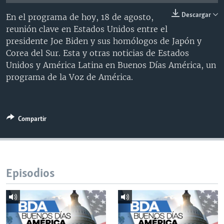
MULTIMEDIA
VENEZUELA
NICARAGUA
ECONOMÍA
Descargar
En el programa de hoy, 18 de agosto,
PROGRAMAS TV
BRASIL
ENTRETENIMIENTO Y CULTURA
VIDEOS
reunión clave en Estados Unidos entre el
presidente Joe Biden y sus homólogos de Japón y
RADIO
TECNOLOGÍA
FOTOGRAFÍA
EL MUNDO AL DÍA
Corea del Sur. Esta y otras noticias de Estados
DIRECT
DEPORTES
AUDIOS
FORO INTERAMERICANO
AVANCE INFORMATIVO
Unidos y América Latina en Buenos Días América, un
programa de la Voz de América.
DOCUMENTALES DE LA VOA
CIENCIA Y SALUD
VISIÓN 360
AUDIONOTICIAS
LAS CLAVES
BUENOS DÍAS AMÉRICA
Learning English
PANORAMA
ESTADOS UNIDOS AL DÍA
Compartir
SÍGANOS
EL MUNDO AL DÍA [RADIO]
FORO [RADIO]
DEPORTIVO INTERNACIONAL
Episodios
Idiomas
NOTA ECONÓMICA
ENTRETENIMIENTO