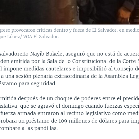
reso provocaron críticas dentro y fuera de El Salvador, en medi
que López/ VOA El Salvador.
 salvadoreño Nayib Bukele, aseguró que no está de acuer
den emitida por la Sala de lo Constitucional de la Cort
ual impone medidas cautelares e imposibilitó al Consejo 
a una sesión plenaria extraordinaria de la Asamblea Legi
éstamo para seguridad.
emitida después de un choque de poderes entre el presid
slativa, que se agravó el domingo cuando fuerzas especi
a fuerza armada entraron al recinto legislativo como med
probara un préstamo de 109 millones de dólares para im
combate a las pandillas.