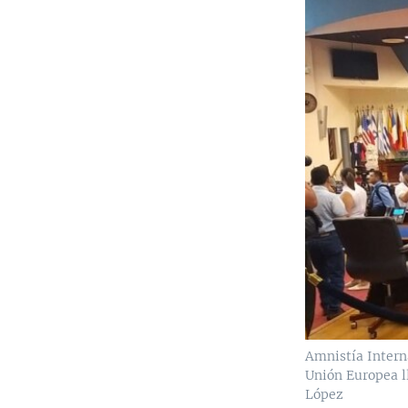
Amnistía Interna
Unión Europea ll
López