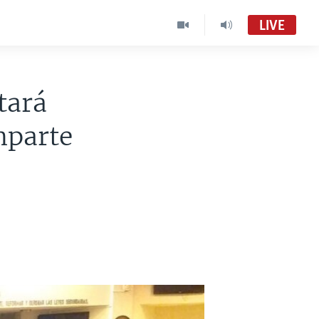
LIVE
tará
mparte