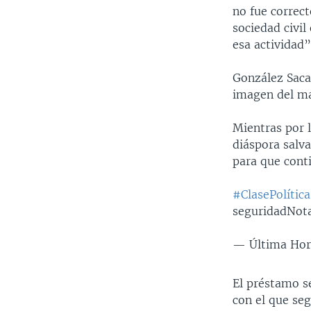
no fue correct
sociedad civil
esa actividad”
González Saca
imagen del ma
Mientras por l
diáspora salv
para que cont
#ClasePolítica
seguridadNot
— Última Hor
El préstamo se
con el que seg