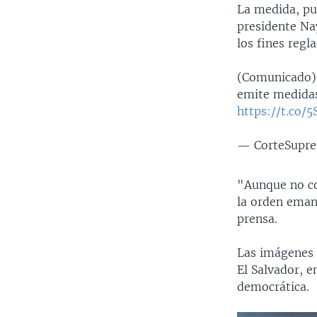
La medida, pub
presidente Na
los fines regl
(Comunicado) 
emite medidas
https://t.co/
— CorteSupr
"Aunque no co
la orden eman
prensa.
Las imágenes d
El Salvador, e
democrática.