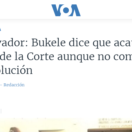
A
vador: Bukele dice que aca
de la Corte aunque no co
olución
 - Redacción