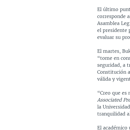
El último punt
corresponde a
Asamblea Legi
el presidente 
evaluar su pr
El martes, Buk
“tome en consi
seguridad, a t
Constitución 
válida y vigen
“Creo que es 
Associated Pr
la Universida
tranquilidad a
El académico 