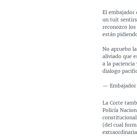
El embajador 
un tuit sentir
reconozco los 
están pidiendo
No apruebo la
aliviado que e
a la paciencia
dialogo pacifi
— Embajador
La Corte tambi
Policía Nacion
constituciona
(del cual form
extraordinari