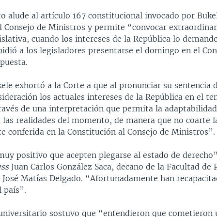
o alude al artículo 167 constitucional invocado por Buke
l Consejo de Ministros y permite “convocar extraordinar
slativa, cuando los intereses de la República lo demande
pidió a los legisladores presentarse el domingo en el Co
opuesta.
ele exhortó a la Corte a que al pronunciar su sentencia d
deración los actuales intereses de la República en el t
ravés de una interpretación que permita la adaptabilidad
a las realidades del momento, de manera que no coarte l
te conferida en la Constitución al Consejo de Ministros”.
muy positivo que acepten plegarse al estado de derecho”
ess
Juan Carlos González Saca, decano de la Facultad de
d José Matías Delgado. “Afortunadamente han recapacitad
l país”.
universitario sostuvo que “entendieron que cometieron 