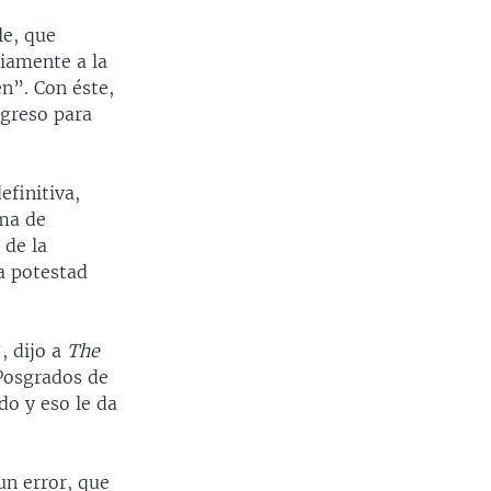
le, que
iamente a la
n”. Con éste,
ngreso para
efinitiva,
ema de
 de la
a potestad
, dijo a
The
 Posgrados de
o y eso le da
un error, que