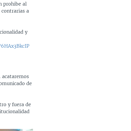
n prohibe al
 contrarias a
cionalidad y
m/6HAx3BkcIP
.. acataremos
comunicado de
tro y fuera de
itucionalidad