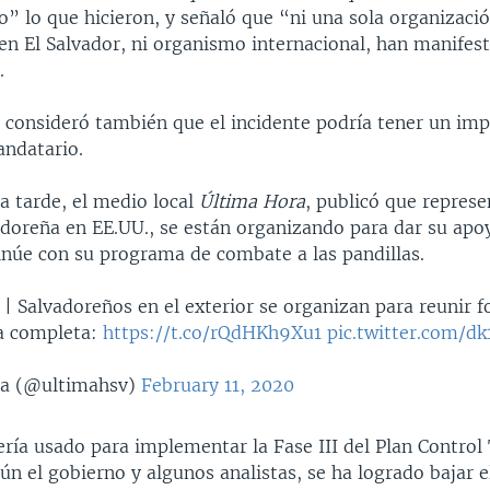
o” lo que hicieron, y señaló que “ni una sola organizació
 en El Salvador, ni organismo internacional, han manifes
.
 consideró también que el incidente podría tener un imp
ndatario.
a tarde, el medio local
Última Hora
, publicó que represe
adoreña en EE.UU., se están organizando para dar su apo
inúe con su programa de combate a las pandillas.
| Salvadoreños en el exterior se organizan para reunir 
a completa:
https://t.co/rQdHKh9Xu1
pic.twitter.com/
a (@ultimahsv)
February 11, 2020
ría usado para implementar la Fase III del Plan Control T
ún el gobierno y algunos analistas, se ha logrado bajar e