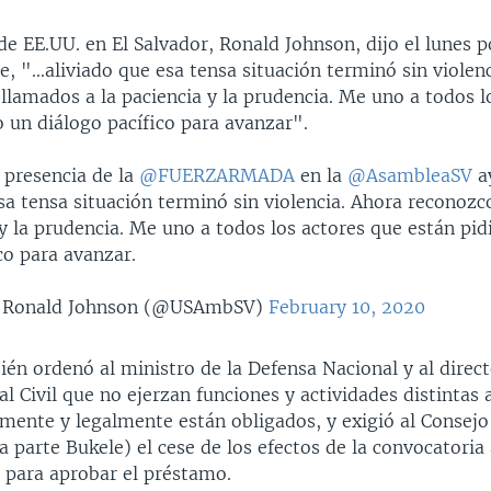
de EE.UU. en El Salvador, Ronald Johnson, dijo el lunes 
se, "...aliviado que esa tensa situación terminó sin violen
llamados a la paciencia y la prudencia. Me uno a todos l
 un diálogo pacífico para avanzar".
 presencia de la
@FUERZARMADA
en la
@AsambleaSV
a
sa tensa situación terminó sin violencia. Ahora reconozc
 y la prudencia. Me uno a todos los actores que están pi
co para avanzar.
 Ronald Johnson (@USAmbSV)
February 10, 2020
én ordenó al ministro de la Defensa Nacional y al direct
al Civil que no ejerzan funciones y actividades distintas 
lmente y legalmente están obligados, y exigió al Consejo
a parte Bukele) el cese de los efectos de la convocatoria
a para aprobar el préstamo.