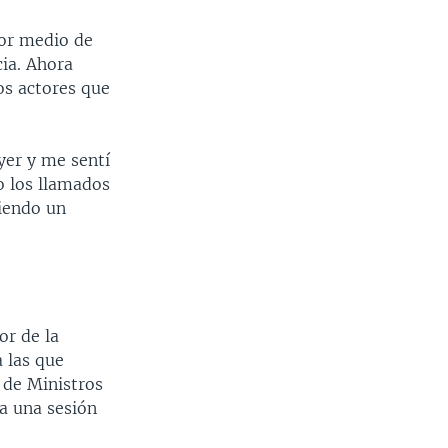
por medio de
cia. Ahora
os actores que
yer y me sentí
o los llamados
diendo un
or de la
a las que
 de Ministros
 a una sesión