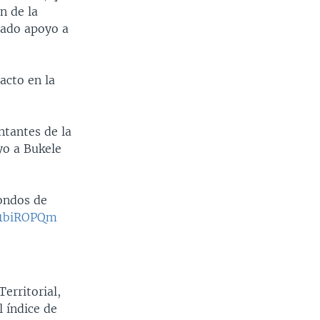
n de la
tado apoyo a
acto en la
ntantes de la
yo a Bukele
fondos de
dk1biROPQm
erritorial,
l índice de