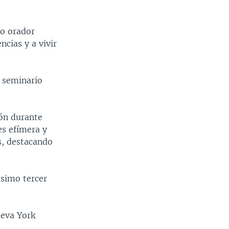
mo orador
cias y a vivir
l seminario
ión durante
es efímera y
os, destacando
ésimo tercer
ueva York