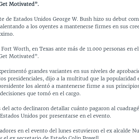
Get Motivated”.
nte de Estados Unidos George W. Bush hizo su debut co
alentando a los oyentes a mantenerse firmes en sus creen
áximo.
 Fort Worth, en Texas ante más de 11.000 personas en e
Get Motivated”.
xperimentó grandes variantes en sus niveles de aprobac
os presidenciales, dijo a la multitud que la popularidad 
 presidente los alentó a mantenerse firme a sus principi
 decisiones que tomó en el cargo.
 del acto declinaron detallar cuánto pagaron al cuadrag
 Estados Unidos por presentarse en el evento.
adores en el evento del lunes estuvieron el ex alcalde N
y el ex secretario de Estado Colin Powell.