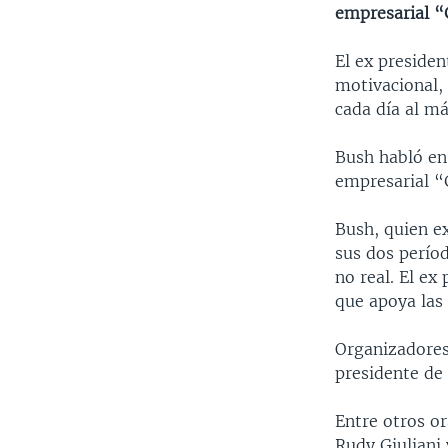
empresarial “
El ex preside
motivacional, 
cada día al m
Bush habló en
empresarial “
Bush, quien e
sus dos períod
no real. El ex
que apoya las
Organizadores
presidente de
Entre otros or
Rudy Giuliani 