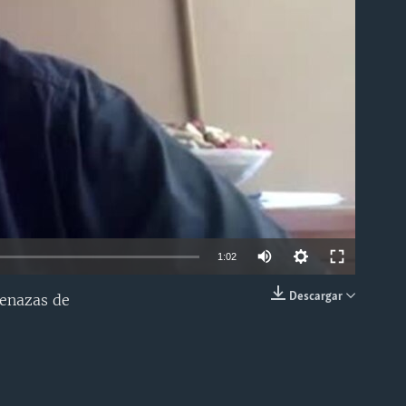
able
1:02
Descargar
menazas de
INSERTAR