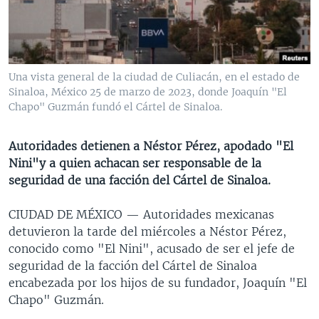
MULTIMEDIA
VENEZUELA
NICARAGUA
ECONOMÍA
PROGRAMAS TV
BRASIL
ENTRETENIMIENTO Y CULTURA
VIDEOS
RADIO
TECNOLOGÍA
FOTOGRAFÍA
EL MUNDO AL DÍA
Una vista general de la ciudad de Culiacán, en el estado de
DIRECT
DEPORTES
AUDIOS
FORO INTERAMERICANO
AVANCE INFORMATIVO
Sinaloa, México 25 de marzo de 2023, donde Joaquín "El
Chapo" Guzmán fundó el Cártel de Sinaloa.
DOCUMENTALES DE LA VOA
CIENCIA Y SALUD
VISIÓN 360
AUDIONOTICIAS
LAS CLAVES
BUENOS DÍAS AMÉRICA
Autoridades detienen a Néstor Pérez, apodado "El
Learning English
Nini"y a quien achacan ser responsable de la
PANORAMA
ESTADOS UNIDOS AL DÍA
seguridad de una facción del Cártel de Sinaloa.
SÍGANOS
EL MUNDO AL DÍA [RADIO]
CIUDAD DE MÉXICO —
Autoridades mexicanas
FORO [RADIO]
detuvieron la tarde del miércoles a Néstor Pérez,
DEPORTIVO INTERNACIONAL
conocido como "El Nini", acusado de ser el jefe de
Idiomas
seguridad de la facción del Cártel de Sinaloa
NOTA ECONÓMICA
encabezada por los hijos de su fundador, Joaquín "El
ENTRETENIMIENTO
Chapo" Guzmán.