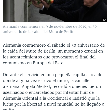
MULTIMEDIA
VENEZUELA
NICARAGUA
ECONOMÍA
PROGRAMAS TV
BRASIL
ENTRETENIMIENTO Y CULTURA
VIDEOS
RADIO
TECNOLOGÍA
FOTOGRAFÍA
EL MUNDO AL DÍA
Alemania conmemora el 9 de noviembre de 2019, el 30
DIRECT
DEPORTES
AUDIOS
FORO INTERAMERICANO
AVANCE INFORMATIVO
aniversario de la caída del Muro de Berlín.
DOCUMENTALES DE LA VOA
CIENCIA Y SALUD
VISIÓN 360
AUDIONOTICIAS
Alemania conmemoró el sábado el 30 aniversario de
LAS CLAVES
BUENOS DÍAS AMÉRICA
la caída del Muro de Berlín, un momento crucial en
Learning English
los acontecimientos que provocaron el final del
PANORAMA
ESTADOS UNIDOS AL DÍA
comunismo en Europa del Este.
SÍGANOS
EL MUNDO AL DÍA [RADIO]
Durante el servicio en una pequeña capilla cerca de
FORO [RADIO]
donde alguna vez estuvo el muro, la canciller
DEPORTIVO INTERNACIONAL
alemana, Angela Merkel, recordó a quienes fueron
Idiomas
asesinados o encarcelados por intentar huir de
NOTA ECONÓMICA
Alemania Oriental a la Occidental e insistió que la
ENTRETENIMIENTO
lucha por la libertad a nivel mundial no ha llegado a
su fin.