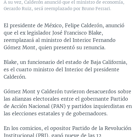
A su vez, Calderón anunció que el ministro de economía,
MULTIMEDIA
VENEZUELA
NICARAGUA
ECONOMÍA
Gerardo Ruiz, será reemplazado por Bruno Ferrari.
PROGRAMAS TV
BRASIL
ENTRETENIMIENTO Y CULTURA
VIDEOS
El presidente de México, Felipe Calderón, anunció
RADIO
TECNOLOGÍA
FOTOGRAFÍA
EL MUNDO AL DÍA
que el ex legislador José Francisco Blake,
DIRECT
DEPORTES
AUDIOS
FORO INTERAMERICANO
AVANCE INFORMATIVO
reemplazará al ministro del Interior Fernando
Gómez Mont, quien presentó su renuncia.
DOCUMENTALES DE LA VOA
CIENCIA Y SALUD
VISIÓN 360
AUDIONOTICIAS
LAS CLAVES
BUENOS DÍAS AMÉRICA
Blake, un funcionario del estado de Baja California,
Learning English
es el cuarto ministro del Interior del presidente
PANORAMA
ESTADOS UNIDOS AL DÍA
Calderón.
SÍGANOS
EL MUNDO AL DÍA [RADIO]
Gómez Mont y Calderón tuvieron desacuerdos sobre
FORO [RADIO]
las alianzas electorales entre el gobernante Partido
DEPORTIVO INTERNACIONAL
de Acción Nacional (PAN) y partidos izquierdistas en
Idiomas
las elecciones estatales y de gobernadores.
NOTA ECONÓMICA
ENTRETENIMIENTO
En los comicios, el opositor Partido de la Revolución
Institucional (PRI), ganó nueve de las 12