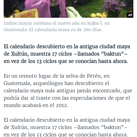
MULTIMEDIA
VENEZUELA
NICARAGUA
ECONOMÍA
PROGRAMAS TV
BRASIL
ENTRETENIMIENTO Y CULTURA
VIDEOS
Indios mayas celebran el nuevo año en Kojba´l, en
RADIO
TECNOLOGÍA
FOTOGRAFÍA
EL MUNDO AL DÍA
Guatemala. El calendario maya es de 260 días.
DIRECT
DEPORTES
AUDIOS
FORO INTERAMERICANO
AVANCE INFORMATIVO
El calendario descubierto en la antigua ciudad maya
DOCUMENTALES DE LA VOA
CIENCIA Y SALUD
VISIÓN 360
AUDIONOTICIAS
de Xultún, muestra 17 ciclos –llamados “baktun”–
LAS CLAVES
BUENOS DÍAS AMÉRICA
en vez de los 13 ciclos que se conocían hasta ahora.
Learning English
PANORAMA
ESTADOS UNIDOS AL DÍA
En un remoto lugar de la selva de Petén, en
SÍGANOS
EL MUNDO AL DÍA [RADIO]
Guatemala, arqueólogos han descubierto el
calendario maya más antiguo jamás encontrado, que
FORO [RADIO]
podría dar al traste con las especulaciones de que el
DEPORTIVO INTERNACIONAL
mundo acabará en el 2012.
Idiomas
NOTA ECONÓMICA
El calendario descubierto en la antigua ciudad maya
ENTRETENIMIENTO
de Xultún, muestra 17 ciclos –llamados “baktun”–
en vez de los 13 ciclos que se conocían hasta ahora.