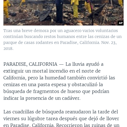
MULTIMEDIA
VENEZUELA
NICARAGUA
ECONOMÍA
PROGRAMAS TV
BRASIL
ENTRETENIMIENTO Y CULTURA
VIDEOS
RADIO
TECNOLOGÍA
FOTOGRAFÍA
EL MUNDO AL DÍA
Tras una breve demora por un aguacero varios voluntarios
DIRECT
DEPORTES
AUDIOS
FORO INTERAMERICANO
AVANCE INFORMATIVO
continúan buscando restos humanos entre las cenizas de un
parque de casas rodantes en Paradise, California. Nov. 23,
DOCUMENTALES DE LA VOA
CIENCIA Y SALUD
VISIÓN 360
AUDIONOTICIAS
2018.
LAS CLAVES
BUENOS DÍAS AMÉRICA
Learning English
PARADISE, CALIFORNIA —
La lluvia ayudó a
PANORAMA
ESTADOS UNIDOS AL DÍA
extinguir un mortal incendio en el norte de
SÍGANOS
EL MUNDO AL DÍA [RADIO]
California, pero la humedad también convirtió las
cenizas en una pasta espesa y obstaculizó la
FORO [RADIO]
búsqueda de fragmentos de hueso que podrían
DEPORTIVO INTERNACIONAL
indicar la presencia de un cadáver.
Idiomas
NOTA ECONÓMICA
Las cuadrillas de búsqueda reanudaron la tarde del
ENTRETENIMIENTO
viernes su lúgubre tarea después que dejó de llover
en Paradise, California. Recorrieron las ruinas de un