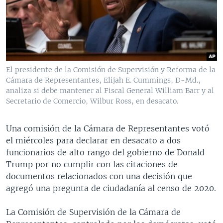
MULTIMEDIA
VENEZUELA
NICARAGUA
ECONOMÍA
PROGRAMAS TV
BRASIL
ENTRETENIMIENTO Y CULTURA
VIDEOS
RADIO
TECNOLOGÍA
FOTOGRAFÍA
EL MUNDO AL DÍA
DIRECT
DEPORTES
AUDIOS
FORO INTERAMERICANO
AVANCE INFORMATIVO
El presidente de la Comisión de Supervisión y Reforma de la
Cámara de Representantes, Elijah E. Cummings, D-Md.,
DOCUMENTALES DE LA VOA
CIENCIA Y SALUD
VISIÓN 360
AUDIONOTICIAS
analiza si debe mantener al Fiscal General William Barr y al
LAS CLAVES
BUENOS DÍAS AMÉRICA
Secretario de Comercio, Wilbur Ross, en desacato.
Learning English
PANORAMA
ESTADOS UNIDOS AL DÍA
Una comisión de la Cámara de Representantes votó
SÍGANOS
EL MUNDO AL DÍA [RADIO]
el miércoles para declarar en desacato a dos
funcionarios de alto rango del gobierno de Donald
FORO [RADIO]
Trump por no cumplir con las citaciones de
DEPORTIVO INTERNACIONAL
documentos relacionados con una decisión que
Idiomas
agregó una pregunta de ciudadanía al censo de 2020.
NOTA ECONÓMICA
ENTRETENIMIENTO
La Comisión de Supervisión de la Cámara de