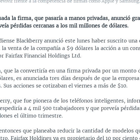
evivir frente a la competencia de firmas como Apple y Samsung.
ada la firma, que pasaría a manos privadas, anunció gr
veía pérdidas cercanas a los mil millones de dólares.
diense Blackberry anunció este lunes haber suscrito una 
 la venta de la compañía a $9 dólares la acción a un con
r Fairfax Financial Holdings Ltd.
n, que la convertiría en una firma privada por un monto 
ólares, es anunciada tres días después de que la empresa
 Sus acciones se cotizaban el viernes a más de $10.
erry, que fue pionera de los teléfonos inteligentes, inf
espediría a 4 mil 500 trabajadores y que preveía pérdida
lones el último trimestre.
entonces que planeaba reducir la cantidad de modelos qu
atro. Fairfax Holdings ya es propietario del 10 por ciento 