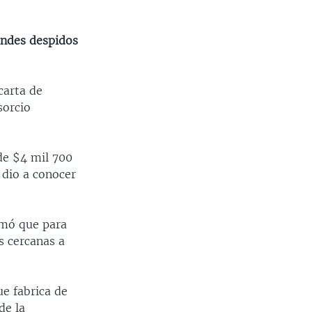
andes despidos
carta de
sorcio
de $4 mil 700
 dio a conocer
ormó que para
s cercanas a
e fabrica de
de la