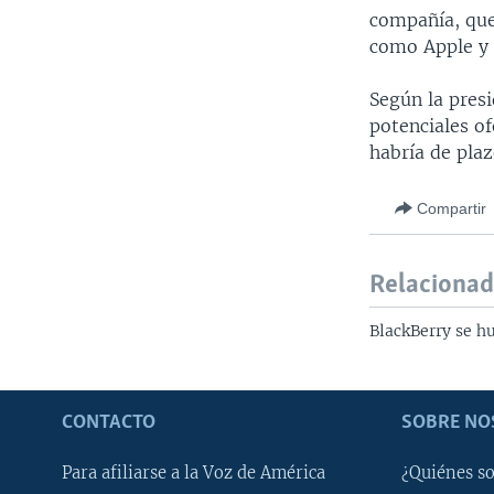
compañía, que
como Apple y
Según la presi
potenciales of
habría de plaz
Compartir
Relaciona
BlackBerry se 
CONTACTO
SOBRE NO
Para afiliarse a la Voz de América
¿Quiénes s