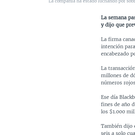
La compañía ha estado luchando por sobr
La semana pas
y dijo que pre
La firma cana
intención para
encabezado po
La transacció
millones de d
números rojos.
Ese día Blackb
fines de año d
los $1.000 mil
También dijo 
seis a solo cu