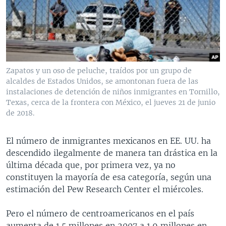
MULTIMEDIA
VENEZUELA
NICARAGUA
ECONOMÍA
PROGRAMAS TV
BRASIL
ENTRETENIMIENTO Y CULTURA
VIDEOS
RADIO
TECNOLOGÍA
FOTOGRAFÍA
EL MUNDO AL DÍA
DIRECT
DEPORTES
AUDIOS
FORO INTERAMERICANO
AVANCE INFORMATIVO
Zapatos y un oso de peluche, traídos por un grupo de
alcaldes de Estados Unidos, se amontonan fuera de las
DOCUMENTALES DE LA VOA
CIENCIA Y SALUD
VISIÓN 360
AUDIONOTICIAS
instalaciones de detención de niños inmigrantes en Tornillo,
LAS CLAVES
BUENOS DÍAS AMÉRICA
Texas, cerca de la frontera con México, el jueves 21 de junio
Learning English
de 2018.
PANORAMA
ESTADOS UNIDOS AL DÍA
SÍGANOS
EL MUNDO AL DÍA [RADIO]
El número de inmigrantes mexicanos en EE. UU. ha
descendido ilegalmente de manera tan drástica en la
FORO [RADIO]
última década que, por primera vez, ya no
DEPORTIVO INTERNACIONAL
constituyen la mayoría de esa categoría, según una
Idiomas
estimación del Pew Research Center el miércoles.
NOTA ECONÓMICA
ENTRETENIMIENTO
Pero el número de centroamericanos en el país
aumenta de 1.5 millones en 2007 a 1.9 millones en