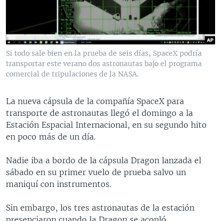
MULTIMEDIA
VENEZUELA
NICARAGUA
ECONOMÍA
PROGRAMAS TV
BRASIL
ENTRETENIMIENTO Y CULTURA
VIDEOS
RADIO
TECNOLOGÍA
FOTOGRAFÍA
EL MUNDO AL DÍA
Si todo sale bien en la prueba de seis días, SpaceX podría
DIRECT
DEPORTES
AUDIOS
FORO INTERAMERICANO
AVANCE INFORMATIVO
transportar este verano dos astronautas bajo el programa
comercial de tripulaciones de la NASA.
DOCUMENTALES DE LA VOA
CIENCIA Y SALUD
VISIÓN 360
AUDIONOTICIAS
LAS CLAVES
BUENOS DÍAS AMÉRICA
La nueva cápsula de la compañía SpaceX para
Learning English
transporte de astronautas llegó el domingo a la
PANORAMA
ESTADOS UNIDOS AL DÍA
Estación Espacial Internacional, en su segundo hito
SÍGANOS
EL MUNDO AL DÍA [RADIO]
en poco más de un día.
FORO [RADIO]
Nadie iba a bordo de la cápsula Dragon lanzada el
DEPORTIVO INTERNACIONAL
sábado en su primer vuelo de prueba salvo un
Idiomas
maniquí con instrumentos.
NOTA ECONÓMICA
ENTRETENIMIENTO
Sin embargo, los tres astronautas de la estación
presenciaron cuando la Dragon se acopló