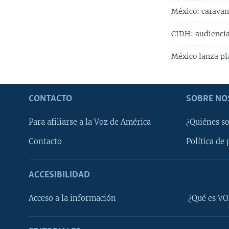
México: caravana
CIDH: audiencia
México lanza pl
CONTACTO
SOBRE NO
Para afiliarse a la Voz de América
¿Quiénes s
Contacto
Política de 
ACCESIBILIDAD
Learning English
Acceso a la información
¿Qué es VO
SÍGANOS