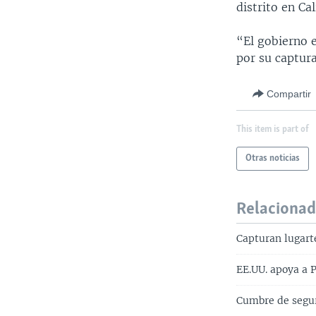
distrito en Cal
“El gobierno 
por su captura
Compartir
This item is part of
Otras noticias
Relaciona
Capturan lugart
EE.UU. apoya a 
Cumbre de segu