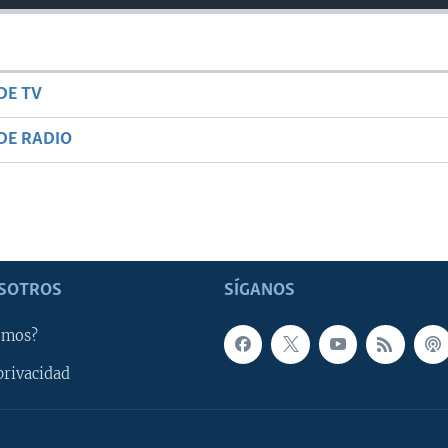
DE TV
DE RADIO
SOTROS
SÍGANOS
omos?
privacidad